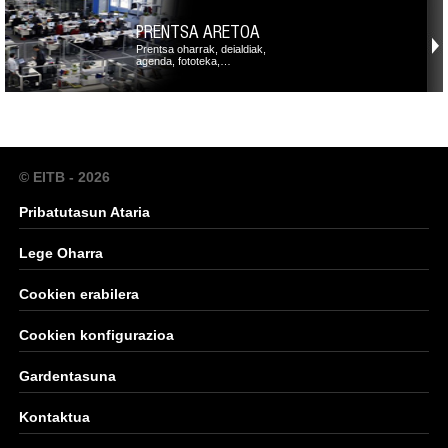
PRENTSA ARETOA
Prentsa oharrak, deialdiak,
agenda, fototeka,…
© EITB - 2026
Pribatutasun Ataria
Lege Oharra
Cookien erabilera
Cookien konfigurazioa
Gardentasuna
Kontaktua