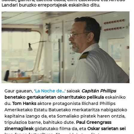
Landari buruzko erreportajeak eskainiko ditu.
Gaur gauean, '
La Noche de...
' saioak
Capitán Phillips
benetako gertakarietan oinarritutako pelikula
eskainiko
du.
Tom Hanks
aktore protagonista Richard Phillips
Ameriketako Estatu Batuetako merkataritza nabigazioko
kapitaina izango da, eta Somaliako piratek haren ontzia,
tripulazioa barne, bahituko dute.
Paul Greengrass
zinemagileak
gidatutako filma da, eta
Oskar sarietan sei