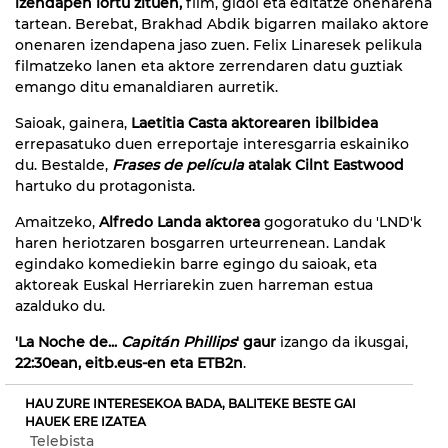
izendapen lortu zituen,
film, gidoi eta editatze onenarena
tartean. Berebat, Brakhad Abdik bigarren mailako aktore
onenaren izendapena jaso zuen. Felix Linaresek pelikula
filmatzeko lanen eta aktore zerrendaren datu guztiak
emango ditu emanaldiaren aurretik.
Saioak, gainera,
Laetitia Casta aktorearen ibilbidea
errepasatuko duen erreportaje interesgarria eskainiko
du. Bestalde,
Frases de película
atalak Cilnt Eastwood
hartuko du protagonista.
Amaitzeko,
Alfredo Landa aktorea
gogoratuko du 'LND'k
haren heriotzaren bosgarren urteurrenean. Landak
egindako komediekin barre egingo du saioak, eta
aktoreak Euskal Herriarekin zuen harreman estua
azalduko du.
'La Noche de...
Capitán Phillips
' gaur
izango da ikusgai,
22:30ean, eitb.eus-en eta ETB2n
.
HAU ZURE INTERESEKOA BADA, BALITEKE BESTE GAI
HAUEK ERE IZATEA
Telebista