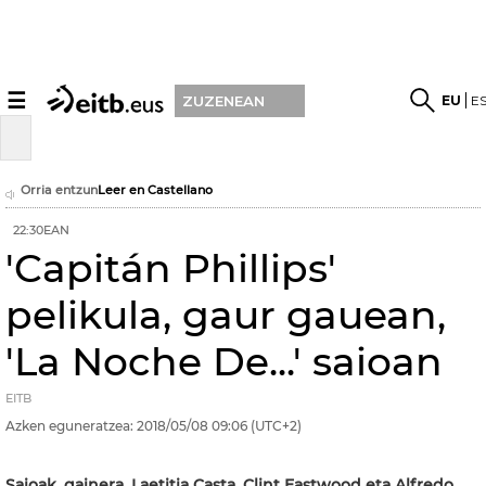
☰
EU
E
ZUZENEAN
Orria entzun
Leer en Castellano
22:30EAN
'Capitán Phillips'
pelikula, gaur gauean,
'La Noche De...' saioan
EITB
Azken eguneratzea:
2018/05/08
09:06
(UTC+2)
Saioak, gainera, Laetitia Casta, Clint Eastwood eta Alfredo