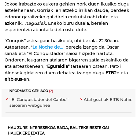
Jokoa irabazteko aukera gehien nork duen ikusiko dugu
astelehenean. Gorriak lehiatzeko irrikan daude, berdeek
edonor garaitzeko gai direla erakutsi nahi dute, eta
azkenik,
nagusiek
, Eneko buru dutela, beraien
esperientzia abantaila dela uste dute.
"Conquis" astea gaur hasiko da, ohi bezala, 22:30ean.
Asteartean, "
La Noche de...
" berezia izango da, Oscar
sariak eta "El Conquistador" saioa hizpide hartuta.
Ondoren, laugarren atalaren bigarren zatia eskainiko da,
eta asteazkenean, "
Eguraldia"
tartearen ostean, Patxi
Alonsok gidatzen duen debatea izango dugu
ETB2
n eta
eitb.eus
-en.
INFORMAZIO GEHIAGO
(2)
''El Conquistador del Caribe''
Atal guztiak EiTB Nahier
saioaren webgunea
HAU ZURE INTERESEKOA BADA, BALITEKE BESTE GAI
HAUEK ERE IZATEA