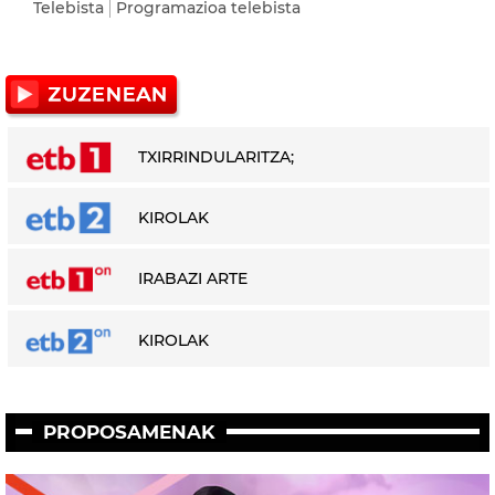
Telebista
Programazioa telebista
TXIRRINDULARITZA;
KIROLAK
IRABAZI ARTE
KIROLAK
PROPOSAMENAK