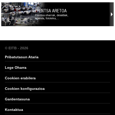
PRENTSA ARETOA
Prentsa oharrak, deialdiak,
agenda, fototeka,…
© EITB - 2026
Pribatutasun Ataria
Lege Oharra
Cookien erabilera
Cookien konfigurazioa
Gardentasuna
Kontaktua