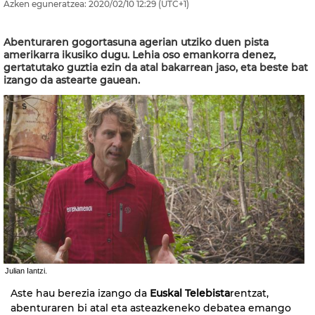
Azken eguneratzea:
2020/02/10
12:29
(UTC+1)
Abenturaren gogortasuna agerian utziko duen pista
amerikarra ikusiko dugu. Lehia oso emankorra denez,
gertatutako guztia ezin da atal bakarrean jaso, eta beste bat
izango da astearte gauean.
Julian Iantzi.
Aste hau berezia izango da
Euskal Telebista
rentzat,
abenturaren bi atal eta asteazkeneko debatea emango