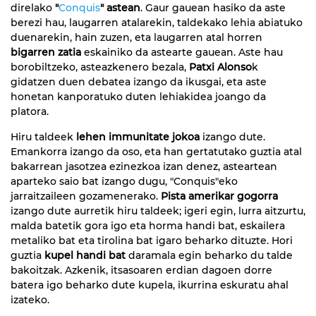
direlako
"
Conquis
" astea
n
. Gaur gauean hasiko da aste
berezi hau, laugarren atalarekin, taldekako lehia abiatuko
duenarekin, hain zuzen, eta laugarren atal horren
bigarren zatia
eskainiko da astearte gauean. Aste hau
borobiltzeko, asteazkenero bezala,
Patxi Alonso
k
gidatzen duen debatea izango da ikusgai, eta aste
honetan kanporatuko duten lehiakidea joango da
platora.
Hiru taldeek
lehen immunitate jokoa
izango dute.
Emankorra izango da oso, eta han gertatutako guztia atal
bakarrean jasotzea ezinezkoa izan denez, asteartean
aparteko saio bat izango dugu, "Conquis"eko
jarraitzaileen gozamenerako.
Pista amerikar gogorra
izango dute aurretik hiru taldeek; igeri egin, lurra aitzurtu,
malda batetik gora igo eta horma handi bat, eskailera
metaliko bat eta tirolina bat igaro beharko dituzte. Hori
guztia
kupel handi bat
daramala egin beharko du talde
bakoitzak. Azkenik, itsasoaren erdian dagoen dorre
batera igo beharko dute kupela, ikurrina eskuratu ahal
izateko.