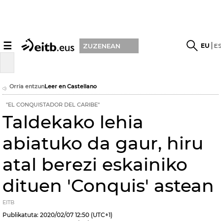
☰
EU
E
ZUZENEAN
Orria entzun
Leer en Castellano
''EL CONQUISTADOR DEL CARIBE''
Taldekako lehia
abiatuko da gaur, hiru
atal berezi eskainiko
dituen 'Conquis' astean
EITB
Publikatuta:
2020/02/07
12:50
(UTC+1)