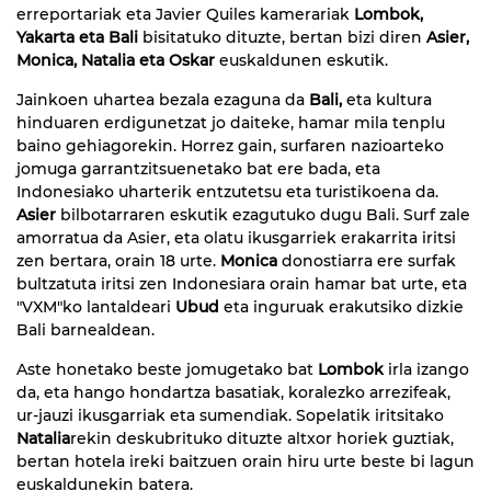
erreportariak eta Javier Quiles kamerariak
Lombok,
Yakarta eta Bali
bisitatuko dituzte, bertan bizi diren
Asier,
Monica, Natalia eta Oskar
euskaldunen eskutik.
Jainkoen uhartea bezala ezaguna da
Bali,
eta kultura
hinduaren erdigunetzat jo daiteke, hamar mila tenplu
baino gehiagorekin. Horrez gain, surfaren nazioarteko
jomuga garrantzitsuenetako bat ere bada, eta
Indonesiako uharterik entzutetsu eta turistikoena da.
Asier
bilbotarraren eskutik ezagutuko dugu Bali. Surf zale
amorratua da Asier, eta olatu ikusgarriek erakarrita iritsi
zen bertara, orain 18 urte.
Monica
donostiarra ere surfak
bultzatuta iritsi zen Indonesiara orain hamar bat urte, eta
"VXM"ko lantaldeari
Ubud
eta inguruak erakutsiko dizkie
Bali barnealdean.
Aste honetako beste jomugetako bat
Lombok
irla izango
da, eta hango hondartza basatiak, koralezko arrezifeak,
ur-jauzi ikusgarriak eta sumendiak. Sopelatik iritsitako
Natalia
rekin deskubrituko dituzte altxor horiek guztiak,
bertan hotela ireki baitzuen orain hiru urte beste bi lagun
euskaldunekin batera.