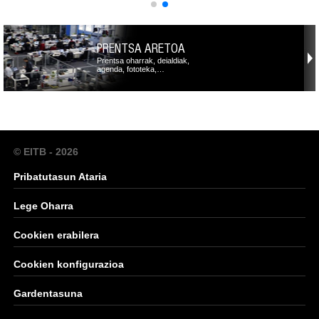
PRENTSA ARETOA
Prentsa oharrak, deialdiak,
agenda, fototeka,…
© EITB - 2026
Pribatutasun Ataria
Lege Oharra
Cookien erabilera
Cookien konfigurazioa
Gardentasuna