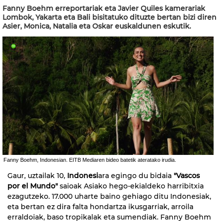
Fanny Boehm erreportariak eta Javier Quiles kamerariak
Lombok, Yakarta eta Bali bisitatuko dituzte bertan bizi diren
Asier, Monica, Natalia eta Oskar euskaldunen eskutik.
Fanny Boehm, Indonesian. EITB Mediaren bideo batetik ateratako irudia.
Gaur, uztailak 10,
Indonesi
ara egingo du bidaia
"Vascos
por el Mundo"
saioak Asiako hego-ekialdeko harribitxia
ezagutzeko. 17.000 uharte baino gehiago ditu Indonesiak,
eta bertan ez dira falta hondartza ikusgarriak, arroila
erraldoiak, baso tropikalak eta sumendiak. Fanny Boehm