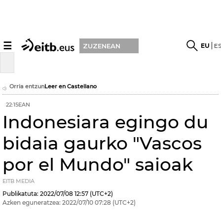
☰
EU
E
ZUZENEAN
Orria entzun
Leer en Castellano
22:15EAN
Indonesiara egingo du
bidaia gaurko "Vascos
por el Mundo" saioak
EITB MEDIA
Publikatuta:
2022/07/08
12:57
(UTC+2)
Azken eguneratzea:
2022/07/10
07:28
(UTC+2)