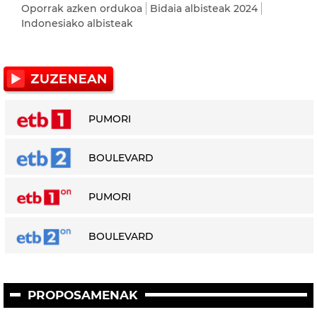
Oporrak azken ordukoa
Bidaia albisteak 2024
Indonesiako albisteak
PUMORI
BOULEVARD
PUMORI
BOULEVARD
PROPOSAMENAK