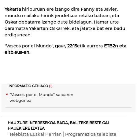
Yakarta
hiriburuan ere izango dira Fanny eta Javier,
mundu mailako hiririk jendetsuenetako batean, eta
Oskar
debatarra izango dute bidelagun. Hamar urte
daramatza Yakartan Oskarrek, eta jatetxe bat ere badu
erdigunean.
"Vascos por el Mundo",
gaur,
22:15
etik aurrera
ETB2n eta
eitb.eus-en.
INFORMAZIO GEHIAGO
(1)
"Vascos por el Mundo" saioaren
webgunea
HAU ZURE INTERESEKOA BADA, BALITEKE BESTE GAI
HAUEK ERE IZATEA
Telebista Euskal Herrian
Programazioa telebista