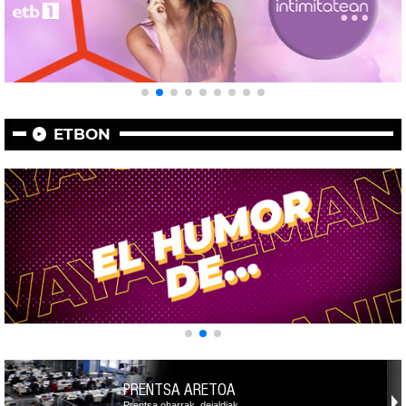
ETBON
PRENTSA ARETOA
Prentsa oharrak, deialdiak,