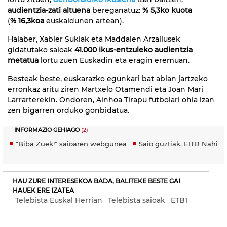
audientzia-zati altuena
bereganatuz:
% 5,3ko kuota
(
% 16,3koa
euskaldunen artean).
Halaber, Xabier Sukiak eta Maddalen Arzallusek
gidatutako saioak
41.000 ikus-entzuleko audientzia
metatua
lortu zuen Euskadin eta eragin eremuan.
Besteak beste, euskarazko egunkari bat abian jartzeko
erronkaz aritu ziren Martxelo Otamendi eta Joan Mari
Larrarterekin. Ondoren, Ainhoa Tirapu futbolari ohia izan
zen bigarren orduko gonbidatua.
INFORMAZIO GEHIAGO
(2)
"Biba Zuek!" saioaren webgunea
Saio guztiak, EITB Nahier
HAU ZURE INTERESEKOA BADA, BALITEKE BESTE GAI
HAUEK ERE IZATEA
Telebista Euskal Herrian
Telebista saioak
ETB1