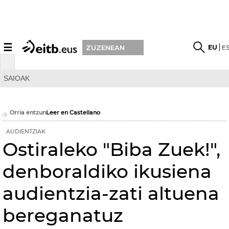
☰
EU
E
ZUZENEAN
SAIOAK
Orria entzun
Leer en Castellano
AUDIENTZIAK
Ostiraleko "Biba Zuek!",
denboraldiko ikusiena
audientzia-zati altuena
bereganatuz