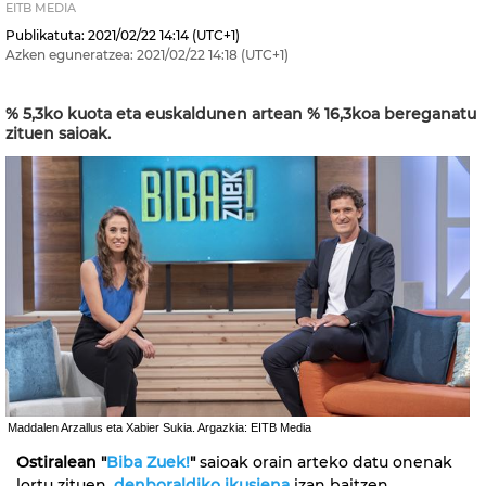
EITB MEDIA
Publikatuta:
2021/02/22
14:14
(UTC+1)
Azken eguneratzea:
2021/02/22
14:18
(UTC+1)
% 5,3ko kuota eta euskaldunen artean % 16,3koa bereganatu
zituen saioak.
Maddalen Arzallus eta Xabier Sukia. Argazkia: EITB Media
Ostiralean
"
Biba Zuek!
"
saioak orain arteko datu onenak
lortu zituen,
denboraldiko ikusiena
izan baitzen,