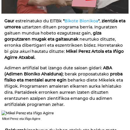
Gaur
estreinatuko du EITBk
"
Bikote Bionikoa
"
,
zientzia eta
umorea
uztartzen dituen programa berria. Inguratzen
gaituen mundua hobeto ezagutzeaz gain,
giza
gorputzaren mugak eta gaitasunak
neurtuko dituzte,
erronka dibertigarri eta eszentrikoen bidez. Horretarako
bi
giza akuri
hautatu dituzte:
Mikel Perez Artola eta Iñigo
Agirre Atxabal.
Adimen artifizial bat izango dute saioan gidari:
ABA
(Adimen Bioniko Ahalduna)
; berak proposatutako
proba
fisiko eta mentalei aurre egin
beharko diete Mikelek eta
Iñigok. Programaren amaieran elkarren aurka lehiatuko
dira. Partaideek erronken aurrean izaten dituzten
erantzunen azalpen zientifikoa emango du adimen
artifizialak programan zehar.
Mikel Perez eta Iñigo Agirre