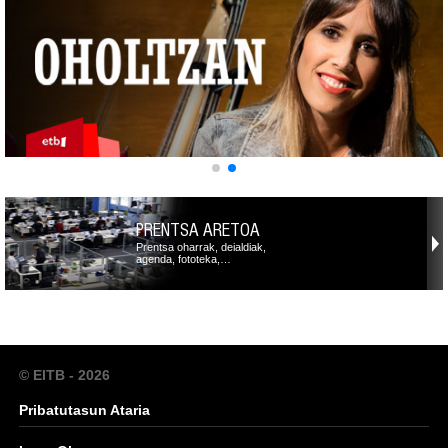
PRENTSA ARETOA
Prentsa oharrak, deialdiak,
agenda, fototeka,…
© EITB - 2026
Pribatutasun Ataria