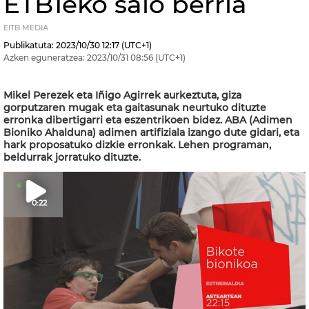
ETB1eko saio berria
EITB MEDIA
Publikatuta:
2023/10/30
12:17
(UTC+1)
Azken eguneratzea:
2023/10/31
08:56
(UTC+1)
Mikel Perezek eta Iñigo Agirrek aurkeztuta, giza
gorputzaren mugak eta gaitasunak neurtuko dituzte
erronka dibertigarri eta eszentrikoen bidez. ABA (Adimen
Bioniko Ahalduna) adimen artifiziala izango dute gidari, eta
hark proposatuko dizkie erronkak. Lehen programan,
beldurrak jorratuko dituzte.
0:22