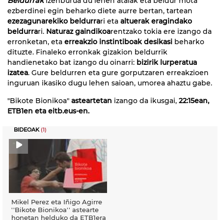
Beldurrak
izenburua du lehen atalak eta beldur mota
ezberdinei egin beharko diete aurre bertan, tartean
ezezagunarekiko beldurra
ri eta
altuerak eragindako
beldurra
ri.
Naturaz gaindikoa
rentzako tokia ere izango da
erronketan, eta
erreakzio instintiboak desikasi
beharko
dituzte. Finaleko erronkak gizakion beldurrik
handienetako bat izango du oinarri:
bizirik lurperatua
izatea
. Gure beldurren eta gure gorputzaren erreakzioen
inguruan ikasiko dugu lehen saioan, umorea ahaztu gabe.
"Bikote Bionikoa"
asteartetan
izango da ikusgai,
22:15ean,
ETB1en eta eitb.eus-en.
BIDEOAK
(1)
Mikel Perez eta Iñigo Agirre
''Bikote Bionikoa'' astearte
honetan helduko da ETB1era