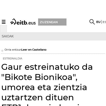
☰
EU
E
ZUZENEAN
SAIOAK
Orria entzun
Leer en Castellano
ESTREINALDIA
Gaur estreinatuko da
"Bikote Bionikoa",
umorea eta zientzia
uztartzen dituen