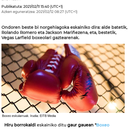
Publikatuta:
2021/02/11
15:40
(UTC+1)
Azken eguneratzea:
2021/02/12
08:27
(UTC+1)
Ondoren beste bi norgehiagoka eskainiko dira: alde batetik,
Rolando Romero eta Jackson Mariñezena, eta, bestetik,
Vegas Larfield boxeolari gaztearenak.
Boxeo eskularruak. Irudia: EITB Media
Hiru borrokaldi
eskainiko ditu
gaur gauean "
Boxeo