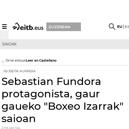
☰
EU
E
ZUZENEAN
SAIOAK
Orria entzun
Leer en Castellano
00:35ETIK AURRERA
Sebastian Fundora
protagonista, gaur
gaueko "Boxeo Izarrak"
saioan
EITB MEDIA