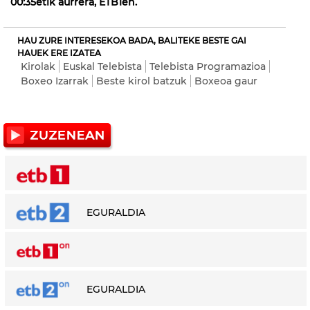
00:35etik aurrera, ETB1en.
HAU ZURE INTERESEKOA BADA, BALITEKE BESTE GAI
HAUEK ERE IZATEA
Kirolak
Euskal Telebista
Telebista Programazioa
Boxeo Izarrak
Beste kirol batzuk
Boxeoa gaur
EGURALDIA
EGURALDIA