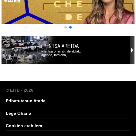
PRENTSA ARETOA
Prentsa oharrak, deialdiak,
agenda, fototeka,…
© EITB - 2026
Pribatutasun Ataria
Lege Oharra
Cookien erabilera