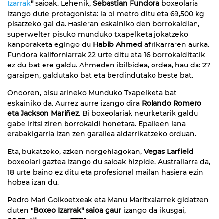
Izarrak
"
saioak. Lehenik,
Sebastian Fundora
boxeolaria
izango dute protagonista: ia bi metro ditu eta 69,500 kg
pisatzeko gai da. Hasieran eskainiko den borrokaldian,
superwelter pisuko munduko txapelketa jokatzeko
kanporaketa egingo du
Habib Ahmed
afrikarraren aurka.
Fundora kaliforniarrak 22 urte ditu eta 16 borrokalditatik
ez du bat ere galdu. Ahmeden ibilbidea, ordea, hau da: 27
garaipen, galdutako bat eta berdindutako beste bat.
Ondoren, pisu arineko Munduko Txapelketa bat
eskainiko da. Aurrez aurre izango dira
Rolando Romero
eta Jackson Mariñez
. Bi boxeolariak neurketarik galdu
gabe iritsi ziren borrokaldi honetara. Epaileen lana
erabakigarria izan zen garailea aldarrikatzeko orduan.
Eta, bukatzeko, azken norgehiagokan,
Vegas Larfield
boxeolari gaztea izango du saioak hizpide. Australiarra da,
18 urte baino ez ditu eta profesional mailan hasiera ezin
hobea izan du.
Pedro Mari Goikoetxeak eta Manu Maritxalarrek gidatzen
duten "
Boxeo Izarrak" saioa gaur
izango da ikusgai,