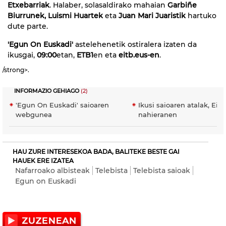
Etxebarriak
. Halaber, solasaldirako mahaian
Garbiñe
Biurrunek, Luismi Huartek
eta
Juan Mari Juaristik
hartuko
dute parte.
'Egun On Euskadi'
astelehenetik ostiralera izaten da
ikusgai,
09:00
etan,
ETB1
en eta
eitb.eus-en
.
/strong>.
INFORMAZIO GEHIAGO
(2)
'Egun On Euskadi' saioaren
Ikusi saioaren atalak, EiT
webgunea
nahieranen
HAU ZURE INTERESEKOA BADA, BALITEKE BESTE GAI
HAUEK ERE IZATEA
Nafarroako albisteak
Telebista
Telebista saioak
Egun on Euskadi