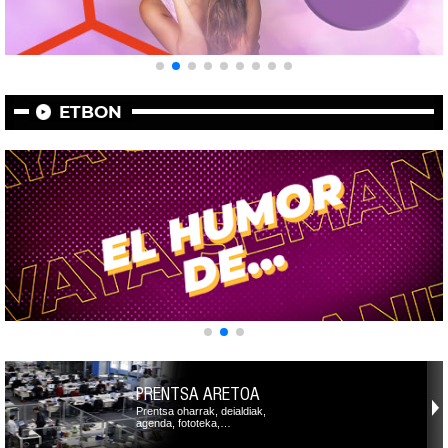
ETBON
PRENTSA ARETOA
Prentsa oharrak, deialdiak,
agenda, fototeka,…