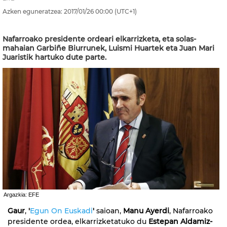
Azken eguneratzea:
2017/01/26
00:00
(UTC+1)
Nafarroako presidente ordeari elkarrizketa, eta solas-
mahaian Garbiñe Biurrunek, Luismi Huartek eta Juan Mari
Juaristik hartuko dute parte.
Argazkia: EFE
Gaur
,
'
Egun On Euskadi
'
saioan,
Manu Ayerdi
, Nafarroako
presidente ordea, elkarrizketatuko du
Estepan Aldamiz-