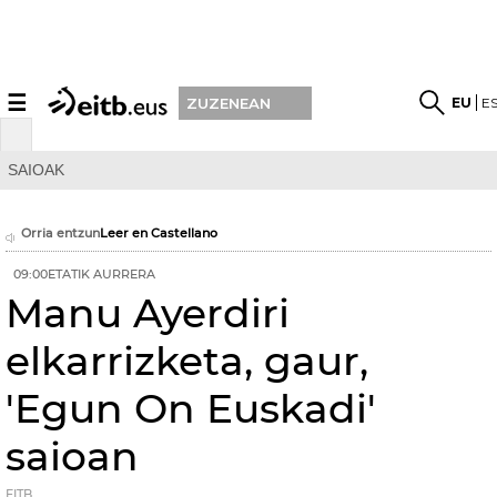
☰
EU
E
ZUZENEAN
SAIOAK
Orria entzun
Leer en Castellano
09:00ETATIK AURRERA
Manu Ayerdiri
elkarrizketa, gaur,
'Egun On Euskadi'
saioan
EITB