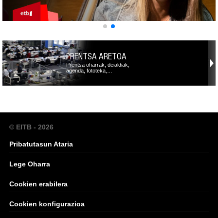
PRENTSA ARETOA
Prentsa oharrak, deialdiak,
agenda, fototeka,…
© EITB - 2026
Pribatutasun Ataria
Lege Oharra
Cookien erabilera
Cookien konfigurazioa