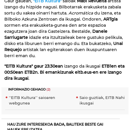
Gaur gauean,
"EITB Kultura"
saioak
Mabi Revuelta
artista
izango du hizpide nagusi. Bilbotarrak erakusketa zabala
sortu du xakea oinarri hartuta.
Acromática
du izena, eta
Bilboko Azkuna Zentroan da ikusgai. Ondoren,
ARTgia
sormen eta erakusketa-gunea den arte espazioa
ezagutzera joan dira Gasteizera. Bestalde,
Danele
Sarriugarte
idazle eta itzultzaileak bere gustuko pelikula,
disko eta liburuen berri emango du. Eta bukatzeko,
Unai
Requejo
artistak lan egiterakoan duen ikuspuntuaren
berri eman du.
"EITB Kultura" gaur 23:30ean
izango da ikusgai
ETB1en eta
00:50ean ETB2n. Bi emankizunak eitb.eus-en ere izango
dira ikusgai
.
INFORMAZIO GEHIAGO
(2)
''EITB Kultura'' saioaren
Saio guztiak, EITB Nahier
webgunea
ikusgai
HAU ZURE INTERESEKOA BADA, BALITEKE BESTE GAI
HAUEK ERE IZATEA