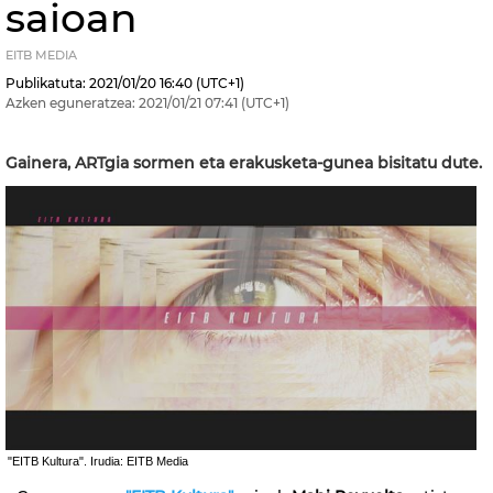
saioan
EITB MEDIA
Publikatuta:
2021/01/20
16:40
(UTC+1)
Azken eguneratzea:
2021/01/21
07:41
(UTC+1)
Gainera, ARTgia sormen eta erakusketa-gunea bisitatu dute.
"EITB Kultura". Irudia: EITB Media