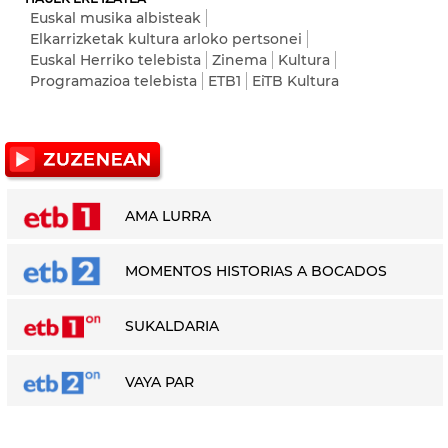
Euskal musika albisteak
Elkarrizketak kultura arloko pertsonei
Euskal Herriko telebista
Zinema
Kultura
Programazioa telebista
ETB1
EiTB Kultura
AMA LURRA
MOMENTOS HISTORIAS A BOCADOS
SUKALDARIA
VAYA PAR