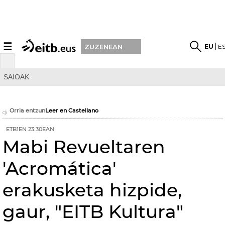
☰
EU
E
ZUZENEAN
SAIOAK
Orria entzun
Leer en Castellano
ETB1EN 23:30EAN
Mabi Revueltaren
'Acromática'
erakusketa hizpide,
gaur, "EITB Kultura"