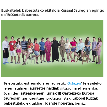
Euskaltelek babestutako ekitaldia Kursaal Jauregian egingo
da 18:00etatik aurrera.
Telebistako estreinaldiaren aurretik,
'
Go!azen
'
telesaileko
lehen atalaren
aurrestreinaldiak
ditugu han-hemenka.
Joan den
asteazkenean (urriak 11) Gasteizeko Europa
Jauregian
izan genituen protagonistak,
Laboral Kutxak
babestuta
ko ekitaldian.
Igande honetan,
berriz,