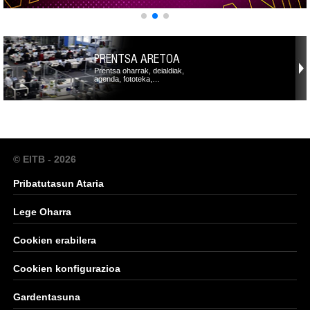
PRENTSA ARETOA
Prentsa oharrak, deialdiak,
agenda, fototeka,…
© EITB - 2026
Pribatutasun Ataria
Lege Oharra
Cookien erabilera
Cookien konfigurazioa
Gardentasuna