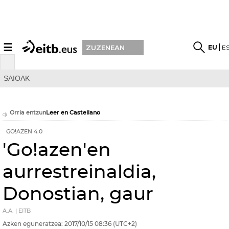
☰
EU
E
ZUZENEAN
SAIOAK
Orria entzun
Leer en Castellano
GO!AZEN 4.0
'Go!azen'en
aurrestreinaldia,
Donostian, gaur
A.A. | EITB
Azken eguneratzea:
2017/10/15
08:36
(UTC+2)