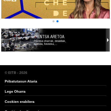
PRENTSA ARETOA
Prentsa oharrak, deialdiak,
agenda, fototeka,…
© EITB - 2026
Pribatutasun Ataria
Lege Oharra
Cookien erabilera