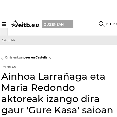
☰
EU
E
ZUZENEAN
SAIOAK
Orria entzun
Leer en Castellano
21:30EAN
Ainhoa Larrañaga eta
Maria Redondo
aktoreak izango dira
gaur 'Gure Kasa' saioan