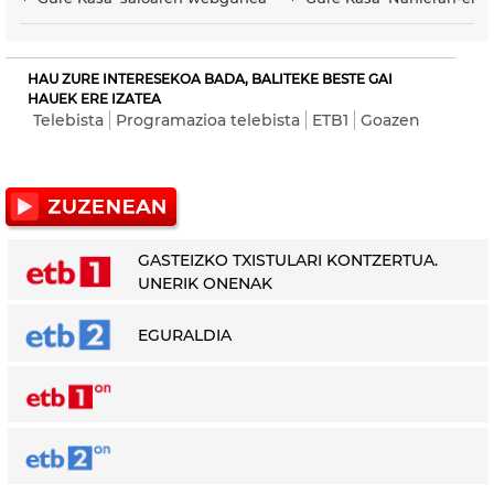
HAU ZURE INTERESEKOA BADA, BALITEKE BESTE GAI
HAUEK ERE IZATEA
Telebista
Programazioa telebista
ETB1
Goazen
GASTEIZKO TXISTULARI KONTZERTUA.
UNERIK ONENAK
EGURALDIA