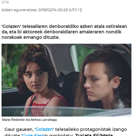
EITB
Azken eguneratzea:
2019/02/14
00:29
(UTC+1)
'Go!azen' telesailaren denboraldiko azken atala ostiralean
da, eta bi aktoreek denboraldiaren amaieraren nondik
norakoak emango dituzte.
Maria Redondo eta Ainhoa Larrañaga
Gaur gauean, '
Go!azen
' telesaileko protagonistak izango
dituzte '
Gure Kasa
'n gonbidatu:
Zuri
eta
Eli
(Maria