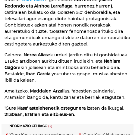
Redondo eta Ainhoa Larrañaga, hurrenez hurren)
.
Ostiralean bukatuko da 'Go!azen 5.0' denboraldia, eta
telesailari agur esango diote hainbat protagonistak.
Gonbidatuek azken atal honen nondik norakoak
aurreratuko dituzte, 'Go!azen' fenomenoaz arituko dira
eta gomendioak emango dizkiete datorren denboraldiko
castingetara aurkeztuko diren gazteei.
Gainera,
Nerea Alias
ek urduri jarriko ditu bi gonbidatuak
ETBko artxiboan aurkitu dituen irudiekin, eta
Nahiara
Gago
rekin jolasean eta imintzioka aritu beharko dira.
Bestalde,
Iban Garcia
youtuberra gospel musika abesten
ibili da kalean.
Amaitzeko,
Maddalen Arzallus
, "abestien zaindaria"
,
Aramaion izango da, kantu zahar eta berriak ezagutzen.
'Gure Kasa'
astelehenetik ostegunera
izaten da ikusgai,
21:30ean, ETB1en eta eitb.eus-en
.
INFORMAZIO GEHIAGO
(2)
'Gure Kasa' saioaren webgunea
'Gure Kasa' Nahieran-en