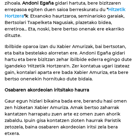
zihoala.
Andoni Egaña
gidari hartuta, bere bizitzaren
errepasoa egiten duen saioa berreskuratu du
"
Hitzetik
Hortzera
"k
:
Etxanoko haurtzaroa, seminarioko garaiak,
Bertsolari Txapelketa Nagusiak, plazetako bidea,
erretiroa... Eta, noski, bere bertso onenak ere ekarriko
dituzte.
Ibilbide oparoa izan du Xabier Amurizak, bai bertsotan,
eta baita bestelako alorretan ere. Andoni Egaña gidari
hartu eta bere bizitzan zehar ibilbide ederra egingo dute
igandeko 'Hitzetik Hortzera'n. Zer kontatua ugari izateaz
gain, kontalari aparta ere bada Xabier Amuriza, eta bere
bertso onenekin hornituko dute bidaia.
Osabaren akordeoian iritsitako haurra
Gaur egun hizlari bikaina bada ere, berandu hasi omen
zen hizketan Xabier Amuriza. Amak bertso zaharrak
kantatzen harrapatu zuen arte ez omen zuen ahorik
zabaldu. Ipuin gisa kontatzen zioten haurrak Paristik
zetozela, baina osabaren akordeoian iritsi zela bera
etxera.