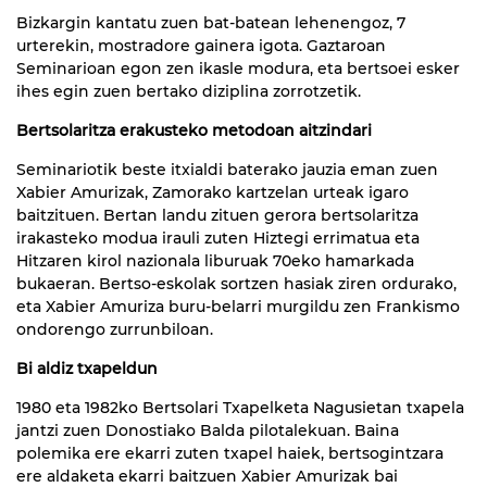
Bizkargin kantatu zuen bat-batean lehenengoz, 7
urterekin, mostradore gainera igota. Gaztaroan
Seminarioan egon zen ikasle modura, eta bertsoei esker
ihes egin zuen bertako diziplina zorrotzetik.
Bertsolaritza erakusteko metodoan aitzindari
Seminariotik beste itxialdi baterako jauzia eman zuen
Xabier Amurizak, Zamorako kartzelan urteak igaro
baitzituen. Bertan landu zituen gerora bertsolaritza
irakasteko modua irauli zuten Hiztegi errimatua eta
Hitzaren kirol nazionala liburuak 70eko hamarkada
bukaeran. Bertso-eskolak sortzen hasiak ziren ordurako,
eta Xabier Amuriza buru-belarri murgildu zen Frankismo
ondorengo zurrunbiloan.
Bi aldiz txapeldun
1980 eta 1982ko Bertsolari Txapelketa Nagusietan txapela
jantzi zuen Donostiako Balda pilotalekuan. Baina
polemika ere ekarri zuten txapel haiek, bertsogintzara
ere aldaketa ekarri baitzuen Xabier Amurizak bai