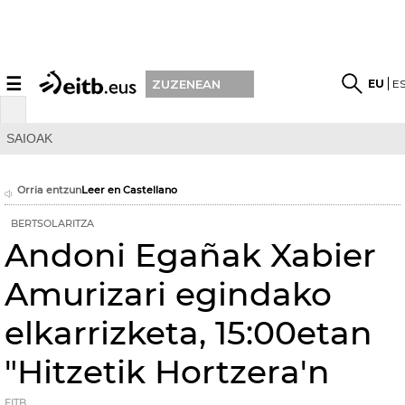
☰
EU
E
ZUZENEAN
SAIOAK
Orria entzun
Leer en Castellano
BERTSOLARITZA
Andoni Egañak Xabier
Amurizari egindako
elkarrizketa, 15:00etan
"Hitzetik Hortzera'n
EITB