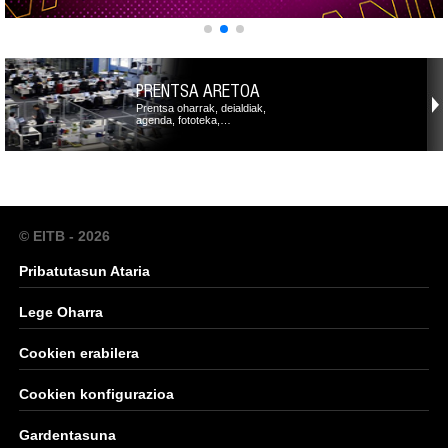
PRENTSA ARETOA
Prentsa oharrak, deialdiak,
agenda, fototeka,…
© EITB - 2026
Pribatutasun Ataria
Lege Oharra
Cookien erabilera
Cookien konfigurazioa
Gardentasuna