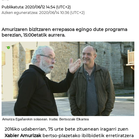
Publikatuta:
2020/06/12
14:54
(UTC+2)
Azken eguneratzea:
2020/06/14
10:36
(UTC+2)
Amurizaren bizitzaren errepasoa egingo dute programa
berezian, 15:00etatik aurrera.
Amuriza Egañarekin solasean. Irudia: Bertsozale Elkartea
2016ko udaberrian, 75 urte bete zituenean iragarri zuen
Xabier Amurizak
bertso-plazetako ibilbidetik erretiratzera