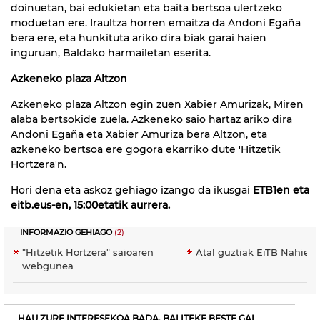
doinuetan, bai edukietan eta baita bertsoa ulertzeko
moduetan ere. Iraultza horren emaitza da Andoni Egaña
bera ere, eta hunkituta ariko dira biak garai haien
inguruan, Baldako harmailetan eserita.
Azkeneko plaza Altzon
Azkeneko plaza Altzon egin zuen Xabier Amurizak, Miren
alaba bertsokide zuela. Azkeneko saio hartaz ariko dira
Andoni Egaña eta Xabier Amuriza bera Altzon, eta
azkeneko bertsoa ere gogora ekarriko dute 'Hitzetik
Hortzera'n.
Hori dena eta askoz gehiago izango da ikusgai
ETB1en eta
eitb.eus-en, 15:00etatik aurrera.
INFORMAZIO GEHIAGO
(2)
"Hitzetik Hortzera" saioaren
Atal guztiak EiTB Nahier
webgunea
HAU ZURE INTERESEKOA BADA, BALITEKE BESTE GAI