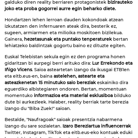
galduko diren reality berriaren protagonistek
bizirauteko
joko eta proba gogorrei aurre egin beharko diete.
Hondartzen lehen lerroan dauden kokondoak atzean
izkutatzen den infernuaren ateak dira, besterik ez,
sugeen, armiarmen eta milioika moskitoen bizilekua.
Gainera,
hezetasunak eta puntako tenperaturek
bertan
lehiatzeko baldintzak gogortu baino ez dituzte egiten.
Euskal Telebistan sekula egin ez den programa honen
gidaritzan bi aurpegi berri arituko dira:
Lur Errekondo eta
Iñigo Vicens
. Saioa asteartetan izango da ikusgai ETB1en
eta eitb.eus-en, baina
astelehen, astearte eta
asteazkenetan 15 minutuko saio bereziak
eskainiko dira
eguerdiko albistegiaren ondoren. Bertan, momentuan
momentuko
informazioa eta material esklusiboa
bilduko
dute bi aurkezleek. Halaber, reality berriak tarte berezia
izango du "Biba Zuek!" saioan.
Bestalde, "Naufragoak" saioak presentzia nabarmena
izango du sare sozialetan.
Izaro Bereziartua influencerrak
Twitter, Instagram, TikTok eta eitb.eus-eko kontuak eduki