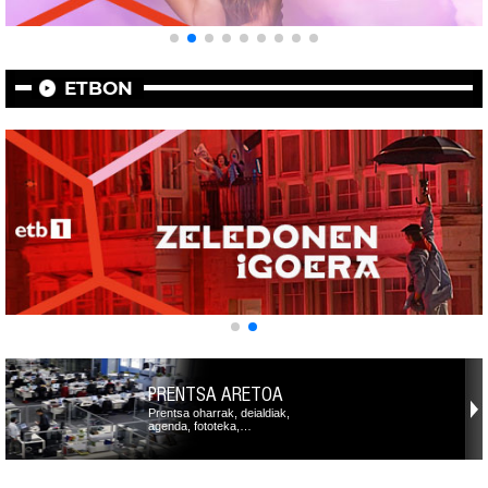
ETBON
PRENTSA ARETOA
Prentsa oharrak, deialdiak,
agenda, fototeka,…