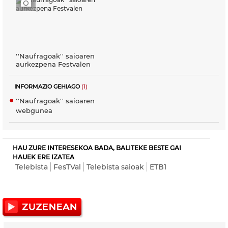
''Naufragoak'' saioaren
aurkezpena Festvalen
INFORMAZIO GEHIAGO
(1)
''Naufragoak'' saioaren
webgunea
HAU ZURE INTERESEKOA BADA, BALITEKE BESTE GAI
HAUEK ERE IZATEA
Telebista
FesTVal
Telebista saioak
ETB1