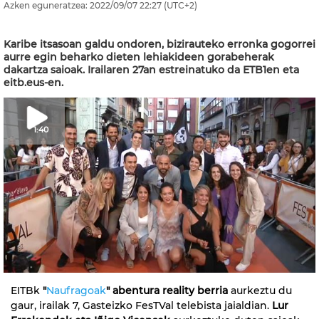
Azken eguneratzea:
2022/09/07
22:27
(UTC+2)
Karibe itsasoan galdu ondoren, bizirauteko erronka gogorrei
aurre egin beharko dieten lehiakideen gorabeherak
dakartza saioak. Irailaren 27an estreinatuko da ETB1en eta
eitb.eus-en.
1:40
EITBk
"
Naufragoak
" abentura reality berria
aurkeztu du
gaur, irailak 7, Gasteizko FesTVal telebista jaialdian.
Lur