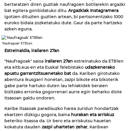
bertaratzen diren guztiak naufragoen botilarekin argazki
bat egitera gonbidatuko ditu.
Argazkiak Instagramera
igotzen dituzten guztien artean, bi pertsonentzako 1000
euroko bidaia zozketatuko dute. Gaur da parte hartzeko
azken eguna.
'Naufragoak' ETB1en
Estreinaldia, irailaren 27an
"Naufragoak" saioa
irailaren 27an
estreinatuko da ETB1en
eta eitb.eus-en eta Euskal Telebistako
udazkenerako
apustu garrantzitsuenetako bat
da. Kariben girotutako
abentura ikusgarri honetan, zazpi bikote eta bikoterik
gabe parte hartuko duten lau lehiakidek beraien
bizitzako erronka gogorrenari aurre egin beharko diote
itsasoan galdu ondoren.
Karibe itsasoak paradisuzko harea zuridun hondartzak
ekartzen dizkigu gogora, baina
hurakan eta arriskuz
beteriko itsasoa da. Ur bero eta arriskutsu hauetan
kokatuta dauden
zazpi uhartetan zehar
, Karibean