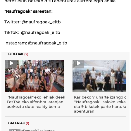
bereziekin beteko ditu abenturak aurrera egin ahala.
"Naufragoak" sareetan:
Twitter: @naufragoak_eitb
TikTok: @naufragoak_eitb
Instagram: @naufragoak_eitb
BIDEOAK
(2)
''Naufragoak''eko lehiakideek
Karibeko 7 uharte izango dir
FesTValeko alfonbra laranjan
''Naufragoak'' saioko kokale
aurkeztu dute reality berria
eta 9 bikotek parte hartuko 
abenturan
GALERIAK
(1)