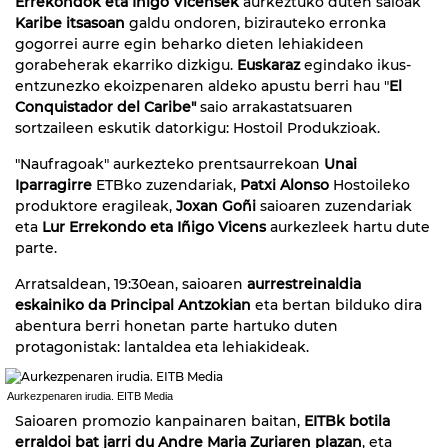
Errekondok eta Iñigo Vicensek
aurkeztuko duten saioak
Karibe itsasoan
galdu ondoren, bizirauteko erronka
gogorrei aurre egin beharko dieten lehiakideen
gorabeherak ekarriko dizkigu.
Euskaraz
egindako ikus-
entzunezko ekoizpenaren aldeko apustu berri hau "
El
Conquistador del Caribe"
saio arrakastatsuaren
sortzaileen eskutik datorkigu: Hostoil Produkzioak.
"Naufragoak" aurkezteko prentsaurrekoan
Unai
Iparragirre
ETBko zuzendariak,
Patxi Alonso
Hostoileko
produktore eragileak,
Joxan Goñi
saioaren zuzendariak
eta
Lur Errekondo eta Iñigo Vicens
aurkezleek hartu dute
parte.
Arratsaldean, 19:30ean, saioaren
aurrestreinaldia
eskainiko da Principal Antzokian
eta bertan bilduko dira
abentura berri honetan parte hartuko duten
protagonistak: lantaldea eta lehiakideak.
Aurkezpenaren irudia. EITB Media
Saioaren promozio kanpainaren baitan,
EITBk botila
erraldoi bat jarri du Andre Maria Zuriaren plazan
, eta