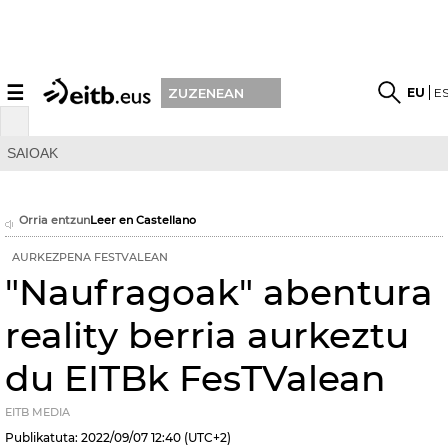
☰
EU
E
ZUZENEAN
SAIOAK
Orria entzun
Leer en Castellano
AURKEZPENA FESTVALEAN
"Naufragoak" abentura
reality berria aurkeztu
du EITBk FesTValean
EITB MEDIA
Publikatuta:
2022/09/07
12:40
(UTC+2)