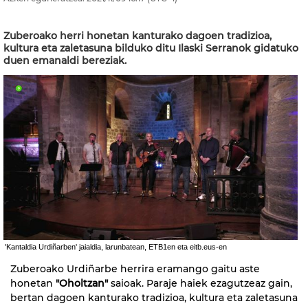
Zuberoako herri honetan kanturako dagoen tradizioa,
kultura eta zaletasuna bilduko ditu Ilaski Serranok gidatuko
duen emanaldi bereziak.
'Kantaldia Urdiñarben' jaialdia, larunbatean, ETB1en eta eitb.eus-en
Zuberoako Urdiñarbe herrira eramango gaitu aste
honetan
"Oholtzan"
saioak. Paraje haiek ezagutzeaz gain,
bertan dagoen kanturako tradizioa, kultura eta zaletasuna