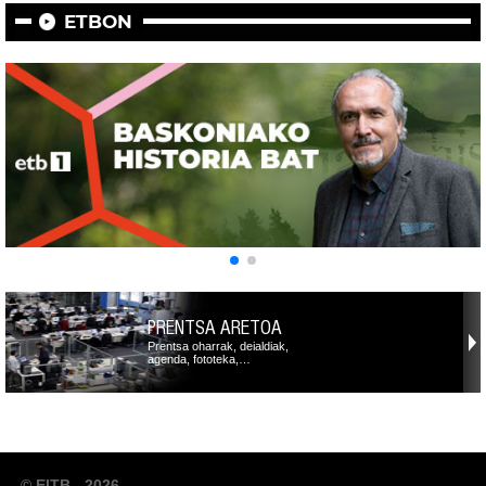
ETBON
PRENTSA ARETOA
Prentsa oharrak, deialdiak,
agenda, fototeka,…
© EITB - 2026