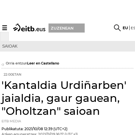
☰
EU
E
ZUZENEAN
SAIOAK
Orria entzun
Leer en Castellano
22:00ETAN
'Kantaldia Urdiñarben'
jaialdia, gaur gauean,
"Oholtzan" saioan
EITB MEDIA
Publikatuta:
2021/10/08
12:39
(UTC+2)
Azken eguneratzea:
2021/11/09
16:17
(UTC+1)