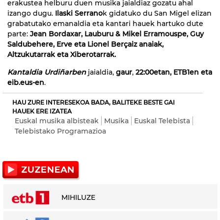
erakustea helburu duen musika jaialdiaz gozatu ahal
izango dugu.
Ilaski Serrano
k gidatuko du San Migel elizan
grabatutako emanaldia eta kantari hauek hartuko dute
parte:
Jean Bordaxar, Lauburu & Mikel Erramouspe, Guy
Saldubehere, Erve eta Lionel Berçaiz anaiak,
Altzukutarrak eta Xiberotarrak.
Kantaldia Urdiñarben
jaialdia,
gaur
,
22:00etan, ETB1en eta
eib.eus-en
.
HAU ZURE INTERESEKOA BADA, BALITEKE BESTE GAI
HAUEK ERE IZATEA
Euskal musika albisteak
Musika
Euskal Telebista
Telebistako Programazioa
MIHILUZE