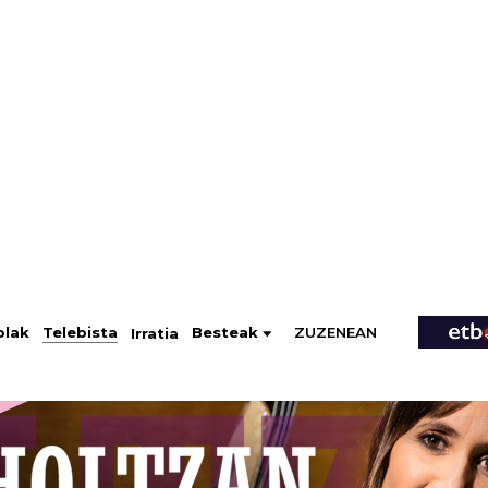
ZUZENEAN
Telebista
Besteak
olak
Irratia