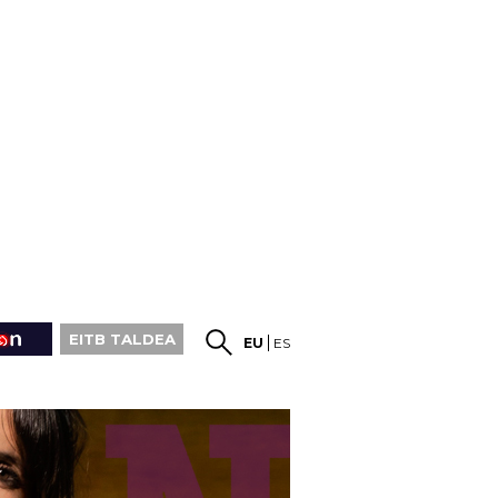
EITB TALDEA
EU
ES