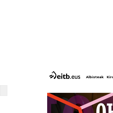
Albisteak
Kir