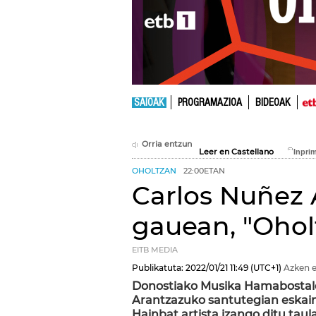
SAIOAK
PROGRAMAZIOA
BIDEOAK
Orria entzun
Leer en Castellano
OHOLTZAN
22:00ETAN
Carlos Nuñez 
gauean, "Ohol
EITB MEDIA
Publikatuta:
2022/01/21
11:49
(UTC+1)
Azken e
Donostiako Musika Hamabostald
Arantzazuko santutegian eskaini
Hainbat artista izango ditu taul