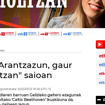
Arantzazun, gaur
tzan" saioan
guneratzea:
2022/01/22
10:36
(UTC+1)
iaren barruan Galiziako gaitero ezagunak
tako 'Celtic Beethoven' ikuskizuna da.
a gainean lagun.