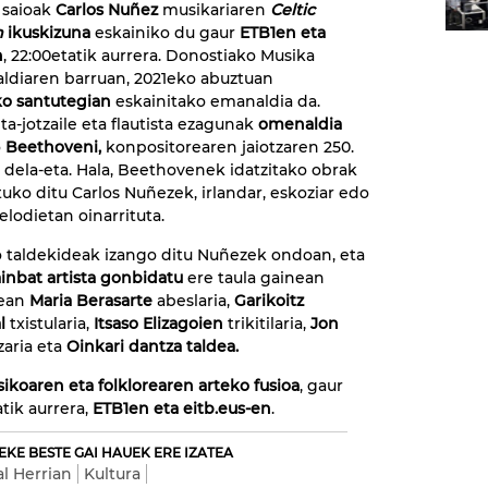
saioak
Carlos Nuñez
musikariaren
Celtic
n
ikuskizuna
eskainiko du gaur
ETB1en eta
n
, 22:00etatik aurrera. Donostiako Musika
ldiaren barruan, 2021eko abuztuan
ko santutegian
eskainitako emanaldia da.
ta-jotzaile eta flautista ezagunak
omenaldia
o
Beethoveni,
konpositorearen jaiotzaren 250.
 dela-eta. Hala, Beethovenek idatzitako obrak
tuko ditu Carlos Nuñezek, irlandar, eskoziar edo
elodietan oinarrituta.
 taldekideak izango ditu Nuñezek ondoan, eta
inbat artista gonbidatu
ere taula gainean
tean
Maria Berasarte
abeslaria,
Garikoitz
l
txistularia,
Itsaso Elizagoien
trikitilaria,
Jon
aria eta
Oinkari dantza taldea.
sikoaren eta folklorearen arteko fusioa
, gaur
atik aurrera,
ETB1en eta eitb.eus-en
.
EKE BESTE GAI HAUEK ERE IZATEA
al Herrian
Kultura