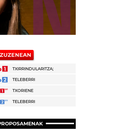
TXIRRINDULARITZA;
TELEBERRI
TXORIENE
TELEBERRI
PROPOSAMENAK