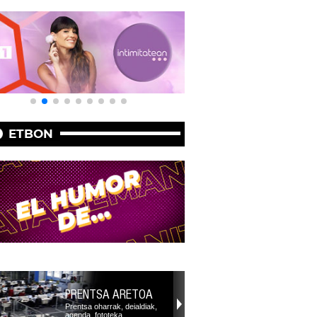
ETBON
PRENTSA ARETOA
Prentsa oharrak, deialdiak,
agenda, fototeka,…