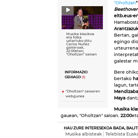
"Oholtzan
"
Beethove
eitb.eus-e
Hamabosta
Arantzazu
Musika klasikoa
Bertan, gai
eta folka
uztartuko ditu
egingo di
Carlos Nuñez
urteurrena
gaiteroak,
22:00etan,
interpreta
''Oholtzan'' saioan
galestar m
Bere ohiko
INFORMAZIO
GEHIAGO
(1)
bertako
ha
lagun, tar
Mendizaba
"Oholtzan" saioaren
webgunea
Maya
dantz
Musika kla
gauean, "Oholtzan" saioan.
22:00
et
HAU ZURE INTERESEKOA BADA, BALIT
Musika albisteak
Telebista Eusk