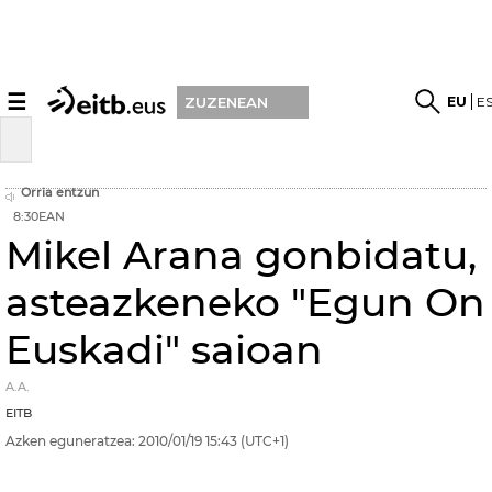
☰
EU
E
ZUZENEAN
Orria entzun
8:30EAN
Mikel Arana gonbidatu,
asteazkeneko "Egun On
Euskadi" saioan
A.A.
EITB
Azken eguneratzea:
2010/01/19
15:43
(UTC+1)