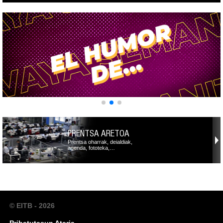
PRENTSA ARETOA
Prentsa oharrak, deialdiak,
agenda, fototeka,…
© EITB - 2026
Pribatutasun Ataria