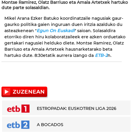
Montse Ramirez, Olatz Barriuso eta Amaia Artetxek hartuko
dute parte solasaldian.
Mikel Arana Ezker Batuko koordinatzaile nagusiak gaur-
gaurko politika gaien inguruan duen iritzia azalduko du
asteazkenean "
Egun On Euskadi
" saioan. Solasaldira
etorriko diren hiru kolaboratzaileek ere azken orduetako
gertakari nagusiei helduko diete. Montse Ramirez, Olatz
Barriuso eta Amaia Artetxek hausnarketarako beta
hartuko dute. 8:30etatik aurrera izango da
ETB-2
n.
ESTROPADAK: EUSKOTREN LIGA 2026
A BOCADOS