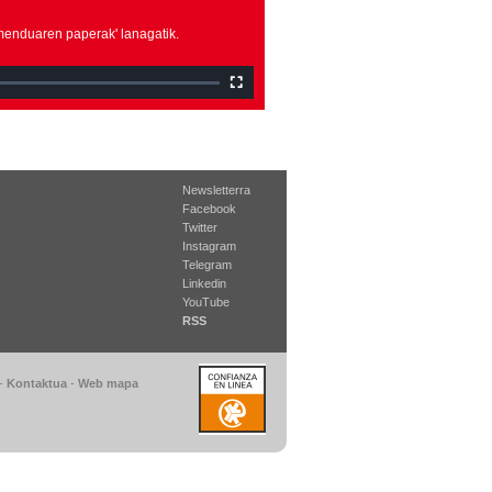
rmenduaren paperak' lanagatik.
Newsletterra
Facebook
Twitter
Instagram
Telegram
Linkedin
YouTube
RSS
-
Kontaktua
-
Web mapa