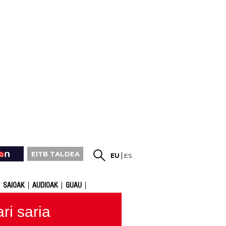
EITB TALDEA
EU
ES
SAIOAK
AUDIOAK
GUAU
ri saria