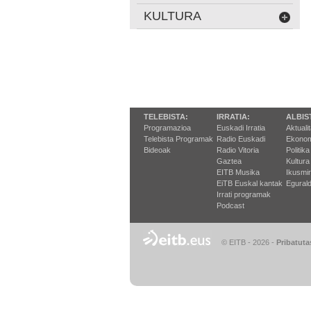
KULTURA
TELEBISTA:
IRRATIA:
ALBIS
Programazioa
Euskadi Irratia
Aktuali
Telebista Programak
Radio Euskadi
Ekonom
Bideoak
Radio Vitoria
Politika
Gaztea
Kultura
EITB Musika
Ikusmi
EiTB Euskal kantak
Egurald
Irrati programak
Podcast
© EITB - 2026
-
Pribatuta