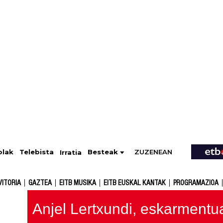
ZUZENEAN
Telebista
Besteak
olak
Irratia
VITORIA
GAZTEA
EITB MUSIKA
EITB EUSKAL KANTAK
PROGRAMAZIOA
Anjel Lertxundi, eskarmentua