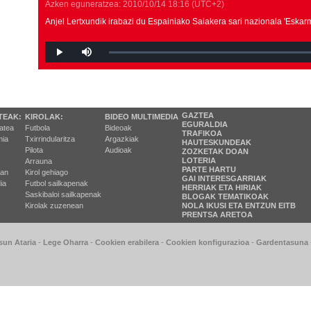
Azken eguneratzea:
2010/10/14
18:16
(UTC+2)
Anjel Lertxundik irabazi du Espainiako Saiakera sari nazionala 'Eska
GAZTEA
TEAK:
KIROLAK:
BIDEO MULTIMEDIA
EGURALDIA
tatea
Futbola
Bideoak
TRAFIKOA
ia
Txirrindularitza
Argazkiak
HAUTESKUNDEAK
Pilota
Audioak
ZOZKETAK DOAN
LOTERIA
Arrauna
PARTE HARTU
ran
Kirol gehiago
GAI INTERESGARRIAK
ia
Futbol sailkapenak
HERRIAK ETA HIRIAK
Saskibaloi sailkapenak
BLOGAK TEMATIKOAK
Kirolak zuzenean
NOLA IKUSI ETA ENTZUN EITB
PRENTSA ARETOA
sun Ataria
-
Lege Oharra
-
Cookien erabilera
-
Cookien konfigurazioa
-
Gardentasuna