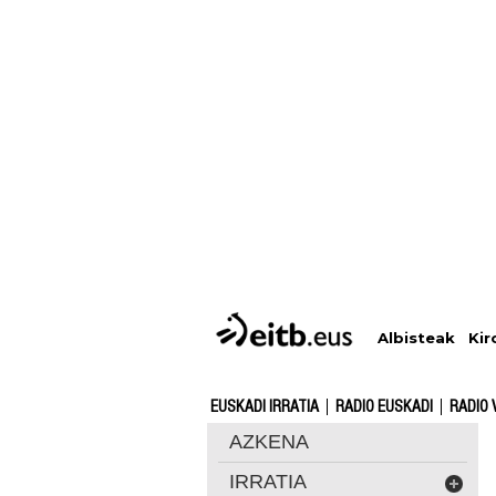
Albisteak
Kir
EUSKADI IRRATIA
RADIO EUSKADI
RADIO 
AZKENA
IRRATIA