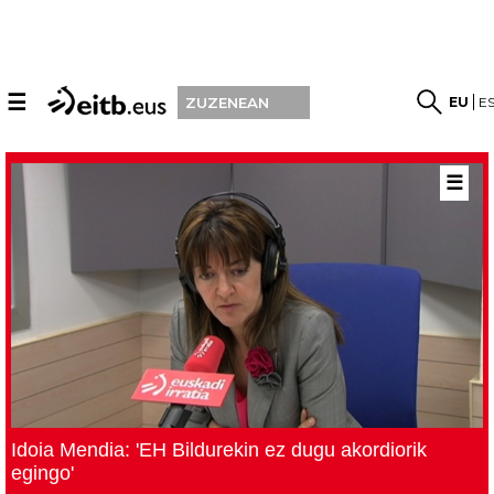
☰
EU
E
ZUZENEAN
☰
Idoia Mendia: 'EH Bildurekin ez dugu akordiorik
egingo'