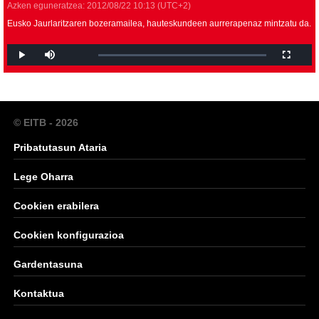
Azken eguneratzea:
2012/08/22
10:13
(UTC+2)
Eusko Jaurlaritzaren bozeramailea, hauteskundeen aurrerapenaz mintzatu da.
© EITB - 2026
Pribatutasun Ataria
Lege Oharra
Cookien erabilera
Cookien konfigurazioa
Gardentasuna
Kontaktua