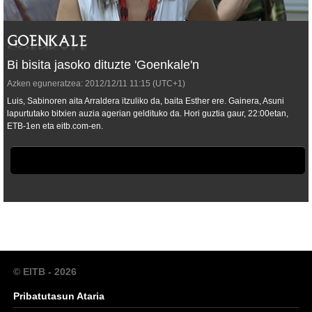
Bi bisita jasoko dituzte 'Goenkale'n
Azken eguneratzea:
2012/12/11
11:15
(UTC+1)
Luis, Sabinoren aita Arraldera itzuliko da, baita Esther ere. Gainera, Asuni
lapurtutako bitxien auzia agerian geldituko da. Hori guztia gaur, 22:00etan,
ETB-1en eta eitb.com-en.
© EITB - 2026
Pribatutasun Ataria