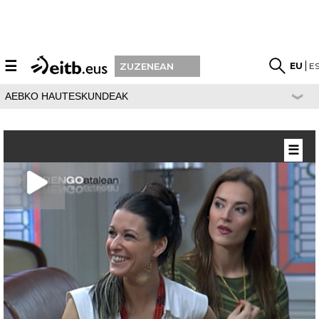
☰
EU
E
ZUZENEAN
AEBKO HAUTESKUNDEAK
☰