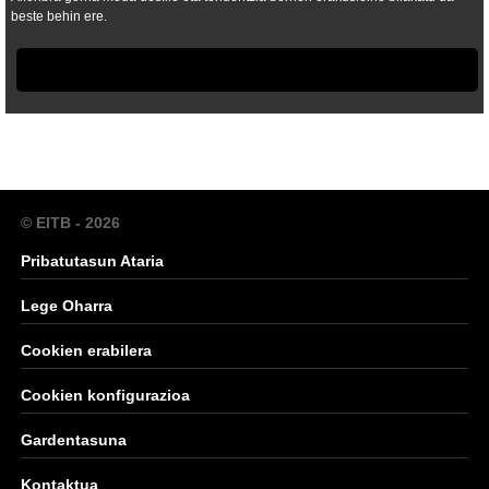
beste behin ere.
© EITB - 2026
Pribatutasun Ataria
Lege Oharra
Cookien erabilera
Cookien konfigurazioa
Gardentasuna
Kontaktua