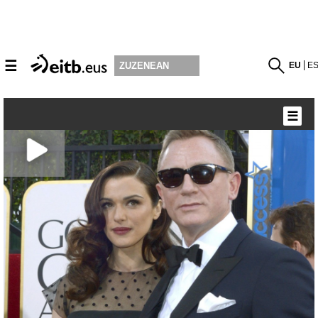
☰
EU
E
ZUZENEAN
☰