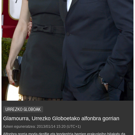
URREZKO GLOBOAK
Glamourra, Urrezko Globoetako alfonbra gorrian
Azken eguneratzea:
2013/01/14
15:20
(UTC+1)
Alfonbra gorria moda desfile eta tendentzia berrien erakusleiho bilakatu da