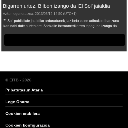
Bigarren urtez, Bilbon izango da 'El Sol' jaialdia
Azken eguneratzea:
2013/03/12
14:50
(UTC+1)
'El Sol' publizitate jaialdiko arduradunek, iaz lortu zuten adinako oihartzuna
izan nahi dute aurten ere. Sortzaile iberoamerikarren topagune izango da.
© EITB - 2026
Pribatutasun Ataria
Lege Oharra
Cookien erabilera
Cookien konfigurazioa