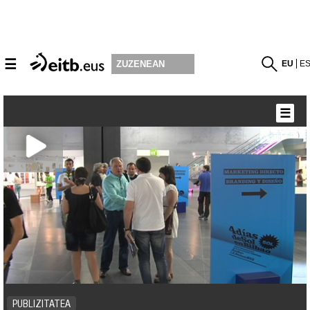
☰
EU
E
ZUZENEAN
☰
PUBLIZITATEA