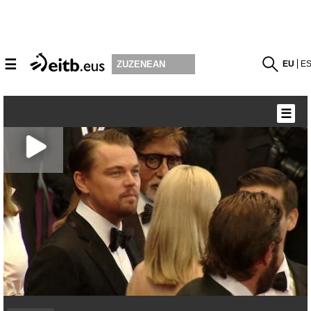
☰
EU
E
ZUZENEAN
☰