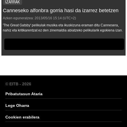
IZARRAK
Canneseko alfonbra gorria hasi da izarrez betetzen
Azken eguneratzea:
2013/05/16
15:14
(UTC+2)
'The Great Gatsby' pelikulak musika eta ikuskizuna eraman ditu Cannesera,
nahiz eta kritikarentzat ez den zinemaldia abiatzeko pelikularik egokiena izan.
© EITB - 2026
Pribatutasun Ataria
Lege Oharra
Cookien erabilera