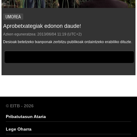
UMOREA
Aprobetxategiak edonon daude!
Azken eguneratzea:
2013/06/04
11:19
(UTC+2)
Desioak betetzeko txanponak zerbitzu publikoak ordaintzeko erabiliko dituzte.
© EITB - 2026
Pribatutasun Ataria
Lege Oharra