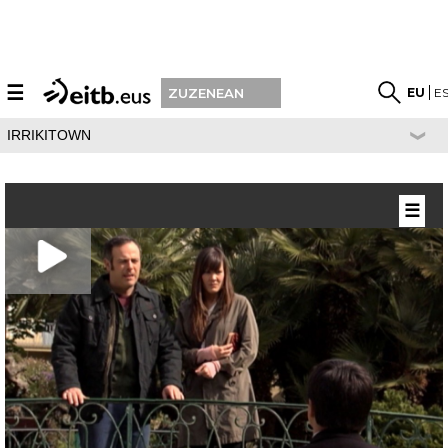
☰
EU
E
ZUZENEAN
IRRIKITOWN
☰