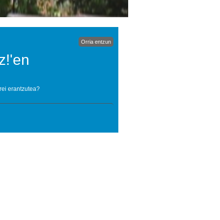
Orria entzun
z!'en
rei erantzutea?