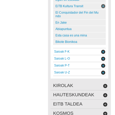
EiTB Kultura Transit
El Conquistador del Fin del Mu
ndo
En Jake
Abiapuntua
Esta casa es una mina
Bikote Bionikoa
Saioak F-K
Saioak L-O
Saioak P-T
Saioak U-Z
KIROLAK
HAUTESKUNDEAK
EITB TALDEA
KOSMOS