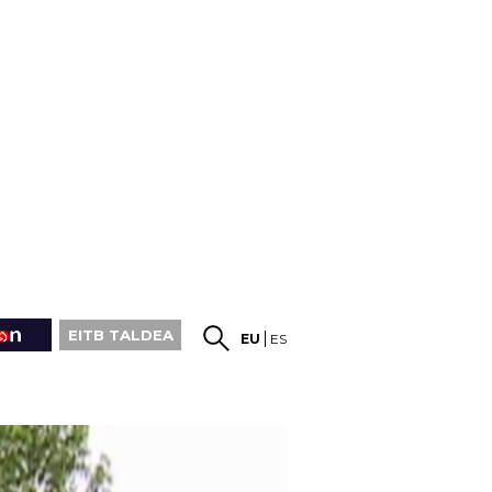
EITB TALDEA
EU
ES