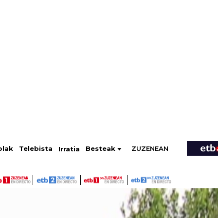
ZUZENEAN
Telebista
Besteak
olak
Irratia