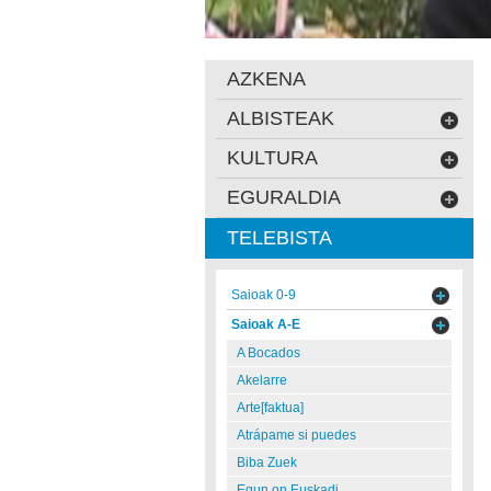
AZKENA
ALBISTEAK
KULTURA
EGURALDIA
TELEBISTA
Saioak 0-9
Saioak A-E
A Bocados
Akelarre
Arte[faktua]
Atrápame si puedes
Biba Zuek
Egun on Euskadi