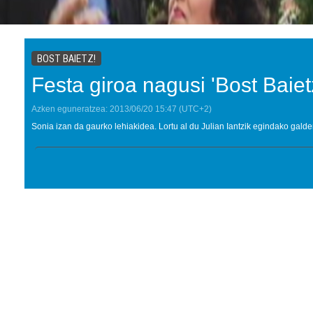
BOST BAIETZ!
Festa giroa nagusi 'Bost Baiet
Azken eguneratzea:
2013/06/20
15:47
(UTC+2)
Sonia izan da gaurko lehiakidea. Lortu al du Julian Iantzik egindako galde