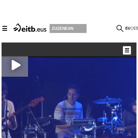
☰
EU
E
ZUZENEAN
☰