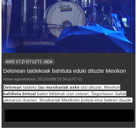
ASKE UTZI DITUZTE JADA
Delorean taldekoak bahituta eduki dituzte Mexikon
Azken eguneratzea:
2013/10/08
20:34
(UTC+2)
Delorean
taldeko
lau musikariak aske
utzi dituzte, Mexikon
bahiketa birtual
baten biktimak izan ostean, Segurtasun Sailak
jakinarazi duenez. Musikariak
Mexikoko polizia-etxe batean daude.