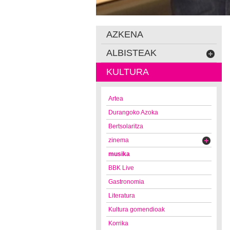
AZKENA
ALBISTEAK
KULTURA
Artea
Durangoko Azoka
Bertsolaritza
zinema
musika
BBK Live
Gastronomia
Literatura
Kultura gomendioak
Korrika