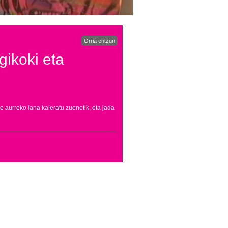
Orria entzun
gikoki eta
e aurreko lana kaleratu zuenetik, eta jada