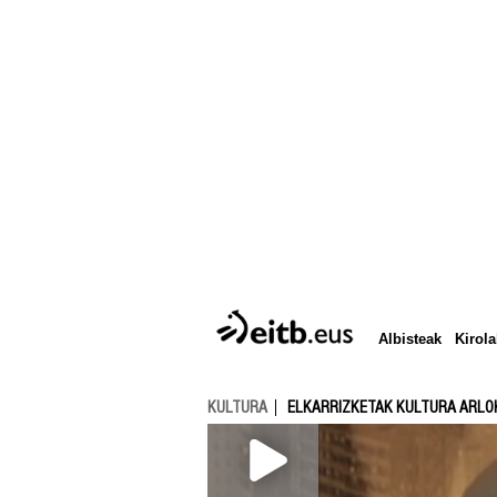
Albisteak
Kirola
KULTURA
ELKARRIZKETAK KULTURA ARLO