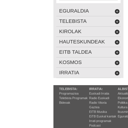
EGURALDIA
TELEBISTA
KIROLAK
HAUTESKUNDEAK
EITB TALDEA
KOSMOS
IRRATIA
TELEBISTA:
IRRATIA:
ALBIS
Programazioa
Euskadi Irratia
Aktuali
Telebista Programak
Radio Euskadi
Ekonom
Bideoak
Radio Vitoria
Politika
Gaztea
Kultura
EITB Musika
Ikusmi
EiTB Euskal kantak
Egurald
Irrati programak
Podcast