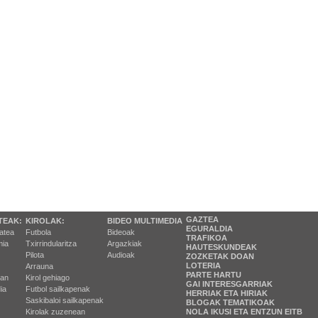
GAZTEA
TEAK:
KIROLAK:
BIDEO MULTIMEDIA
EGURALDIA
tatea
Futbola
Bideoak
TRAFIKOA
ia
Txirrindularitza
Argazkiak
HAUTESKUNDEAK
Pilota
Audioak
ZOZKETAK DOAN
LOTERIA
Arrauna
PARTE HARTU
ran
Kirol gehiago
GAI INTERESGARRIAK
ia
Futbol sailkapenak
HERRIAK ETA HIRIAK
Saskibaloi sailkapenak
BLOGAK TEMATIKOAK
Kirolak zuzenean
NOLA IKUSI ETA ENTZUN EITB