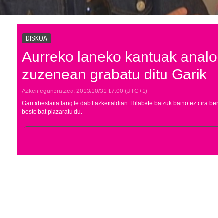
DISKOA
Aurreko laneko kantuak analo
zuzenean grabatu ditu Garik
Azken eguneratzea:
2013/10/31
17:00
(UTC+1)
Gari abeslaria langile dabil azkenaldian. Hilabete batzuk baino ez dira ber
beste bat plazaratu du.