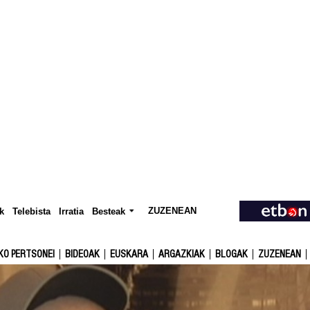
ZUZENEAN
Telebista
Besteak
k
Irratia
KO PERTSONEI
BIDEOAK
EUSKARA
ARGAZKIAK
BLOGAK
ZUZENEAN