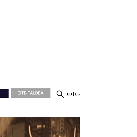
EITB TALDEA
EU
ES