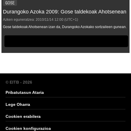
GOSE
Durangoko Azoka 2009: Gose taldekoak Ahotsenean
Azken eguneratzea:
2010/11/14
12:00
(UTC+1)
Gose taldekoak Ahotsenean izan da, Durangoko Azokako sortzaileen gunean.
© EITB - 2026
Pribatutasun Ataria
Lege Oharra
Cookien erabilera
Cookien konfigurazioa