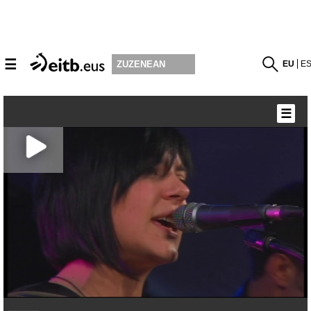
☰
EU
E
ZUZENEAN
☰