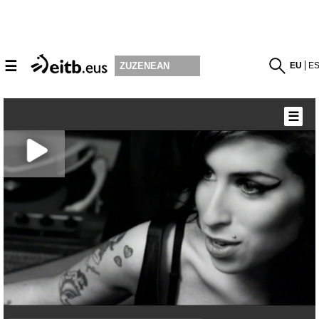
☰
EU
E
ZUZENEAN
☰