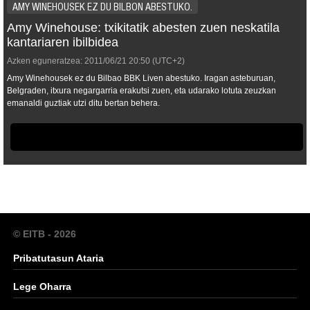
AMY WINEHOUSEK EZ DU BILBON ABESTUKO.
Amy Winehouse: txikitatik abesten zuen neskatila
kantariaren ibilbidea
Azken eguneratzea:
2011/06/21
20:50
(UTC+2)
Amy Winehousek ez du Bilbao BBK Liven abestuko. Iragan asteburuan,
Belgraden, itxura negargarria erakutsi zuen, eta udarako lotuta zeuzkan
emanaldi guztiak utzi ditu bertan behera.
© EITB - 2026
Pribatutasun Ataria
Lege Oharra