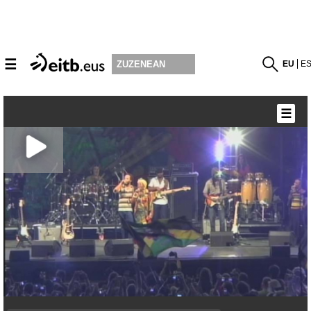
☰
EU
E
ZUZENEAN
☰