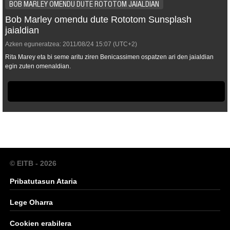
BOB MARLEY OMENDU DUTE ROTOTOM JAIALDIAN
Bob Marley omendu dute Rototom Sunsplash
jaialdian
Azken eguneratzea:
2011/08/24
15:07
(UTC+2)
Rita Marey eta bi seme aritu ziren Benicassimen ospatzen ari den jaialdian
egin zuten omenaldian.
© EITB - 2026
Pribatutasun Ataria
Lege Oharra
Cookien erabilera