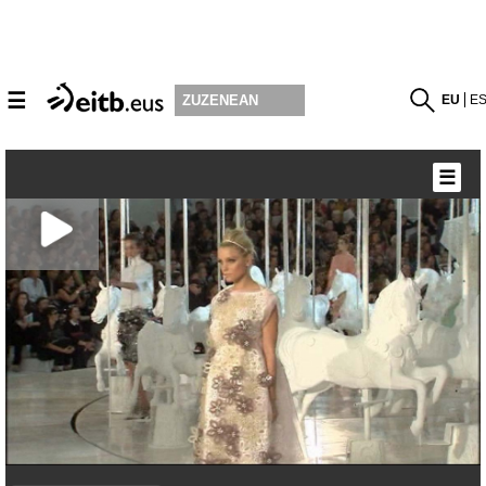
☰
EU
E
ZUZENEAN
☰