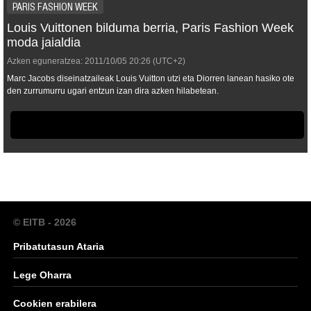
PARIS FASHION WEEK
Louis Vuittonen bilduma berria, Paris Fashion Week
moda jaialdia
Azken eguneratzea:
2011/10/05
20:26
(UTC+2)
Marc Jacobs diseinatzaileak Louis Vuitton utzi eta Diorren lanean hasiko ote
den zurrumurru ugari entzun izan dira azken hilabetean.
© EITB - 2026
Pribatutasun Ataria
Lege Oharra
Cookien erabilera