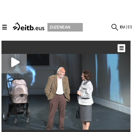
☰
EU
E
ZUZENEAN
☰