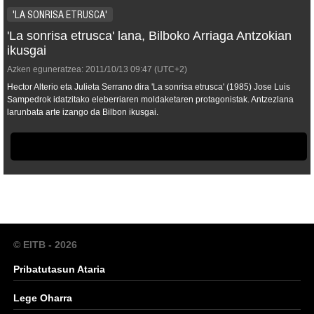
'LA SONRISA ETRUSCA'
'La sonrisa etrusca' lana, Bilboko Arriaga Antzokian
ikusgai
Azken eguneratzea:
2011/10/13
09:47
(UTC+2)
Hector Alterio eta Julieta Serrano dira 'La sonrisa etrusca' (1985) Jose Luis
Sampedrok idatzitako eleberriaren moldaketaren protagonistak. Antzezlana
larunbata arte izango da Bilbon ikusgai.
© EITB - 2026
Pribatutasun Ataria
Lege Oharra