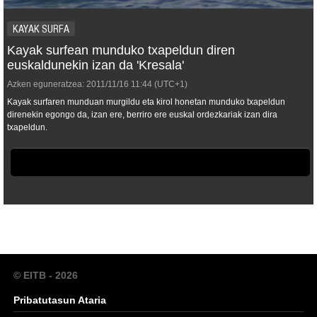
KAYAK SURFA
Kayak surfean munduko txapeldun diren
euskaldunekin izan da 'Kresala'
Azken eguneratzea:
2011/11/16
11:44
(UTC+1)
Kayak surfaren munduan murgildu eta kirol honetan munduko txapeldun
direnekin egongo da, izan ere, berriro ere euskal ordezkariak izan dira
txapeldun.
© EITB - 2026
Pribatutasun Ataria