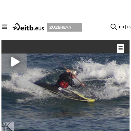
☰
EU
E
ZUZENEAN
☰