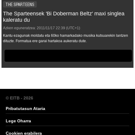
THE SPARTEENS
The Sparteensek 'Bi Doberman Beltz' maxi singlea
kaleratu du
Azken eguneratzea:
2011/11/17
22:39
(UTC+1)
Kantu ezagunak moldatu eta 60ko hamarkadako musika kutsuarekin lantzen
dituzte. Formatua ere garai hartakoa aukeratu dute.
© EITB - 2026
Pribatutasun Ataria
Lege Oharra
Cookien erabilera