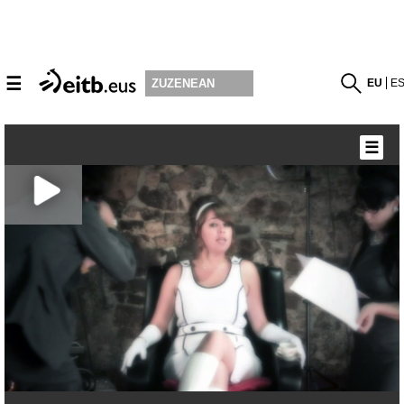
☰
EU
E
ZUZENEAN
☰