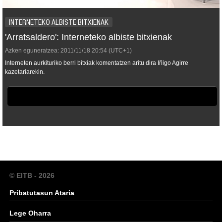
INTERNETEKO ALBISTE BITXIENAK
'Arratsaldero': Interneteko albiste bitxienak
Azken eguneratzea:
2011/11/18
20:54
(UTC+1)
Interneten aurkituriko berri bitxiak komentatzen aritu dira Iñigo Agirre
kazetariarekin.
© EITB - 2026
Pribatutasun Ataria
Lege Oharra