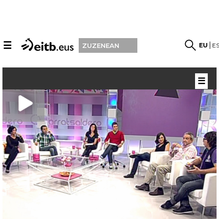
☰
EU
E
ZUZENEAN
☰