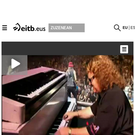
☰
EU
E
ZUZENEAN
☰