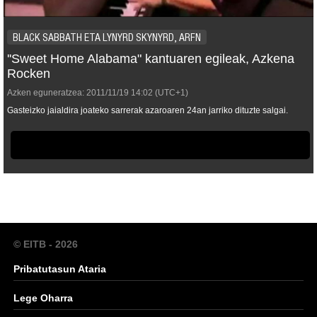
BLACK SABBATH ETA LYNYRD SKYNYRD, ARFN
''Sweet Home Alabama" kantuaren egileak, Azkena
Rocken
Azken eguneratzea:
2011/11/19
14:02
(UTC+1)
Gasteizko jaialdira joateko sarrerak azaroaren 24an jarriko dituzte salgai.
© EITB - 2026
Pribatutasun Ataria
Lege Oharra