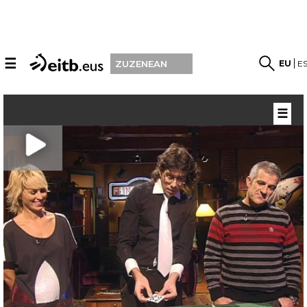
☰
EU
E
ZUZENEAN
☰