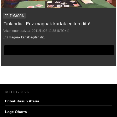
ERIZ MAGOA
'Finlandia': Eriz magoak kartak egiten ditu!
Azken eguneratzea:
2011/11/28
11:38
(UTC+1)
Eriz magoak kartak egiten ditu.
© EITB - 2026
Pribatutasun Ataria
Lege Oharra