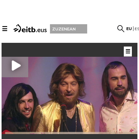
☰
EU
E
ZUZENEAN
☰