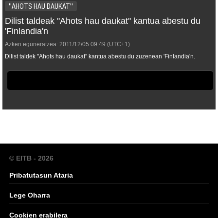
''AHOTS HAU DAUKAT''
Dilist taldeak ''Ahots hau daukat'' kantua abestu du
'Finlandia'n
Azken eguneratzea:
2011/12/05
09:49
(UTC+1)
Dilist taldek ''Ahots hau daukat'' kantua abestu du zuzenean 'Finlandia'n.
© EITB - 2026
Pribatutasun Ataria
Lege Oharra
Cookien erabilera