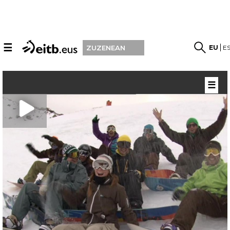
☰
EU
E
ZUZENEAN
☰