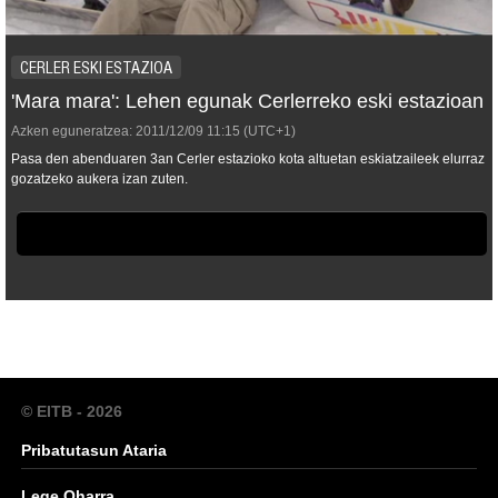
CERLER ESKI ESTAZIOA
'Mara mara': Lehen egunak Cerlerreko eski estazioan
Azken eguneratzea:
2011/12/09
11:15
(UTC+1)
Pasa den abenduaren 3an Cerler estazioko kota altuetan eskiatzaileek elurraz
gozatzeko aukera izan zuten.
© EITB - 2026
Pribatutasun Ataria
Lege Oharra