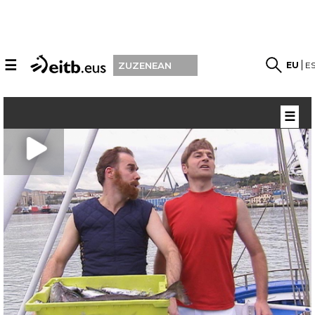
☰
EU
E
ZUZENEAN
☰