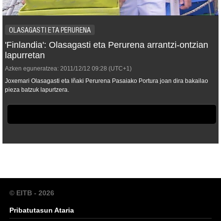
OLASAGASTI ETA PERURENA
'Finlandia': Olasagasti eta Perurena arrantzi-ontzian
lapurretan
Azken eguneratzea:
2011/12/12
09:28
(UTC+1)
Joxemari Olasagasti eta Iñaki Perurena Pasaiako Portura joan dira bakailao
pieza batzuk lapurtzera.
© EITB - 2026
Pribatutasun Ataria