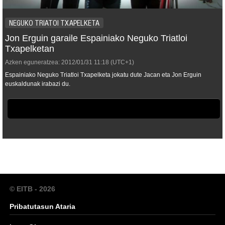
NEGUKO TRIATOI TXAPELKETA
Jon Erguin garaile Espainiako Neguko Triatloi
Txapelketan
Azken eguneratzea:
2012/01/31
11:18
(UTC+1)
Espainiako Neguko Triatloi Txapelketa jokatu dute Jacan eta Jon Erguin
euskaldunak irabazi du.
© EITB - 2026
Pribatutasun Ataria