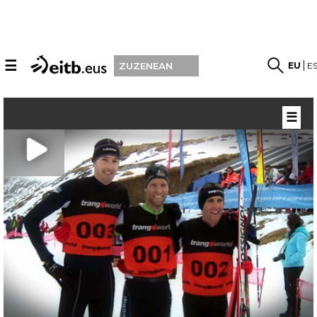
☰
EU
E
ZUZENEAN
☰