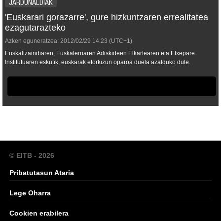
JARDUNALDIAK
'Euskarari gorazarre', gure hizkuntzaren errealitatea
ezagutarazteko
Azken eguneratzea:
2012/02/29
14:23
(UTC+1)
Euskaltzaindiaren, Euskalerriaren Adiskideen Elkartearen eta Etxepare
Institutuaren eskutik, euskarak etorkizun oparoa duela azalduko dute.
© EITB - 2026
Pribatutasun Ataria
Lege Oharra
Cookien erabilera