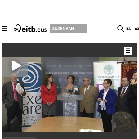
☰
EU
E
ZUZENEAN
☰