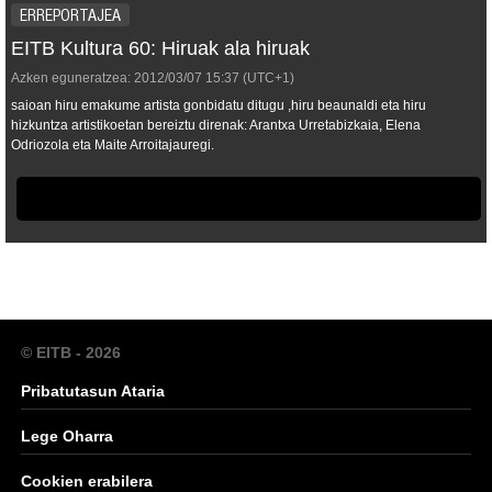
ERREPORTAJEA
EITB Kultura 60: Hiruak ala hiruak
Azken eguneratzea:
2012/03/07
15:37
(UTC+1)
saioan hiru emakume artista gonbidatu ditugu ,hiru beaunaldi eta hiru
hizkuntza artistikoetan bereiztu direnak: Arantxa Urretabizkaia, Elena
Odriozola eta Maite Arroitajauregi.
© EITB - 2026
Pribatutasun Ataria
Lege Oharra
Cookien erabilera