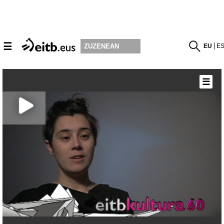
☰
EU
E
ZUZENEAN
☰