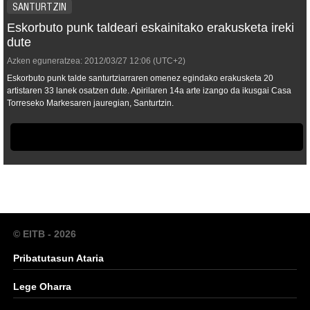
SANTURTZIN
Eskorbuto punk taldeari eskainitako erakusketa ireki
dute
Azken eguneratzea:
2012/03/27
12:06
(UTC+2)
Eskorbuto punk talde santurtziarraren omenez egindako erakusketa 20
artistaren 33 lanek osatzen dute. Apirilaren 14a arte izango da ikusgai Casa
Torreseko Markesaren jauregian, Santurtzin.
© EITB - 2026
Pribatutasun Ataria
Lege Oharra