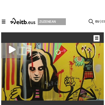
☰
EU
E
ZUZENEAN
☰