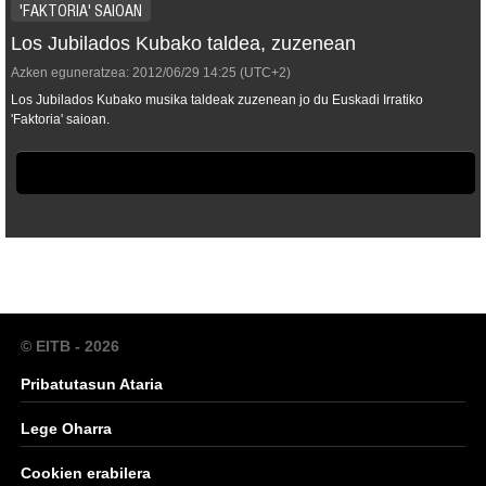
'FAKTORIA' SAIOAN
Los Jubilados Kubako taldea, zuzenean
Azken eguneratzea:
2012/06/29
14:25
(UTC+2)
Los Jubilados Kubako musika taldeak zuzenean jo du Euskadi Irratiko
'Faktoria' saioan.
© EITB - 2026
Pribatutasun Ataria
Lege Oharra
Cookien erabilera