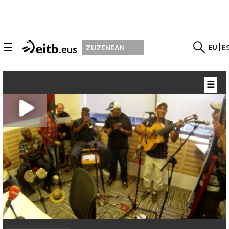
☰
EU
E
ZUZENEAN
☰