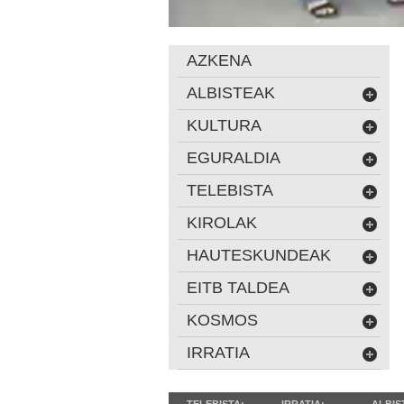
AZKENA
ALBISTEAK
KULTURA
EGURALDIA
TELEBISTA
KIROLAK
HAUTESKUNDEAK
EITB TALDEA
KOSMOS
IRRATIA