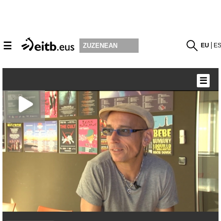
☰
EU
E
ZUZENEAN
☰