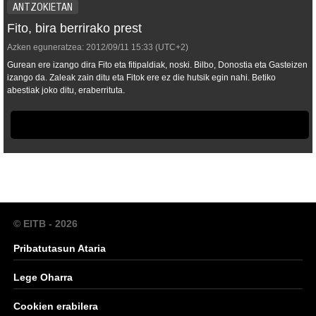
ANTZOKIETAN
Fito, bira berrirako prest
Azken eguneratzea:
2012/09/11
15:33
(UTC+2)
Gurean ere izango dira Fito eta fitipaldiak, noski. Bilbo, Donostia eta Gasteizen
izango da. Zaleak zain ditu eta Fitok ere ez die hutsik egin nahi. Betiko
abestiak joko ditu, eraberrituta.
© EITB - 2026
Pribatutasun Ataria
Lege Oharra
Cookien erabilera