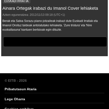
EUSKADI IRRATIA
Ainara Ortegak irabazi du Imanol Cover lehiaketa
Azken eguneratzea:
2012/11/13
09:18
(UTC+1)
Berak eta Satxa Sorazu piano-jotzaileak irabazi dute Euskadi Irratiak eta
Imanol Oroituz taldeak antolatutako lehiaketa. 'Zure tristura' eta 'Nire
euskaltasuna' kantuen bertsioak egin dituzte.
© EITB - 2026
Pribatutasun Ataria
Lege Oharra
Cookien erabilera