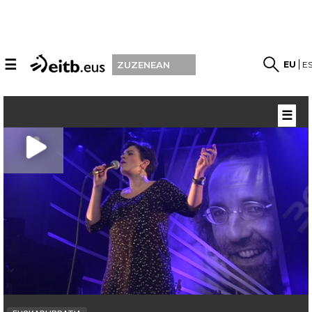
☰
EU
E
ZUZENEAN
☰