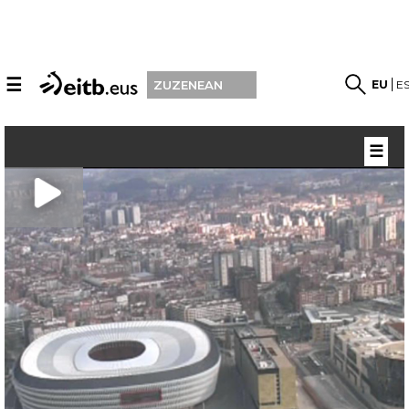
☰
EU
E
ZUZENEAN
☰