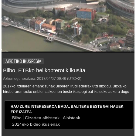
AIRETIKO IKUSPEGIA
Bilbo, ETBko helikopterotik ikusita
Azken eguneratzea:
2017/04/07
09:46
(UTC+2)
2017ko Itzuliaren emankizunak Bilboren irudi ederrak utzi dizkigu. Bizkaiko
hiruburaren txoko enblematikoenen beste ikuspegi bat ikusteko aukera dugu.
HAU ZURE INTERESEKOA BADA, BALITEKE BESTE GAI HAUEK
ERE IZATEA
Bilbo
Gizartea albisteak
Albisteak
2024eko bideo ikusienak