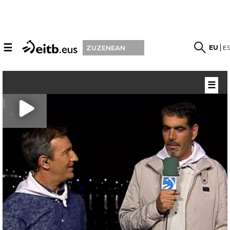
☰
EU
E
ZUZENEAN
☰