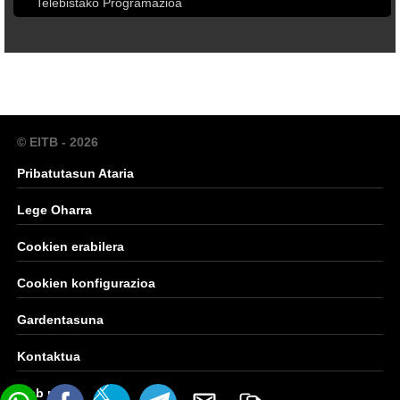
Telebistako Programazioa
© EITB - 2026
Pribatutasun Ataria
Lege Oharra
Cookien erabilera
Cookien konfigurazioa
Gardentasuna
Kontaktua
Web mapa