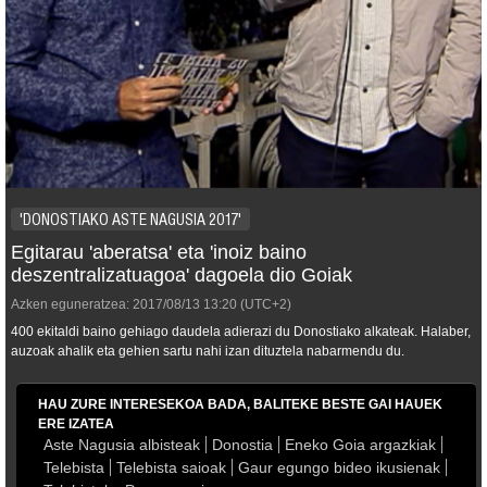
'DONOSTIAKO ASTE NAGUSIA 2017'
Egitarau 'aberatsa' eta 'inoiz baino
deszentralizatuagoa' dagoela dio Goiak
Azken eguneratzea:
2017/08/13
13:20
(UTC+2)
400 ekitaldi baino gehiago daudela adierazi du Donostiako alkateak. Halaber,
auzoak ahalik eta gehien sartu nahi izan dituztela nabarmendu du.
HAU ZURE INTERESEKOA BADA, BALITEKE BESTE GAI HAUEK
ERE IZATEA
Aste Nagusia albisteak
Donostia
Eneko Goia argazkiak
Telebista
Telebista saioak
Gaur egungo bideo ikusienak