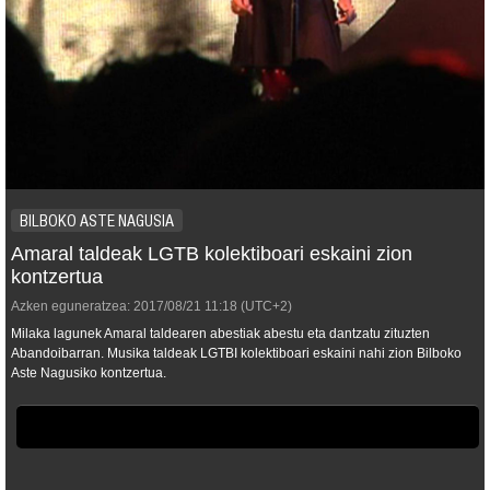
BILBOKO ASTE NAGUSIA
Amaral taldeak LGTB kolektiboari eskaini zion
kontzertua
Azken eguneratzea:
2017/08/21
11:18
(UTC+2)
Milaka lagunek Amaral taldearen abestiak abestu eta dantzatu zituzten
Abandoibarran. Musika taldeak LGTBI kolektiboari eskaini nahi zion Bilboko
Aste Nagusiko kontzertua.