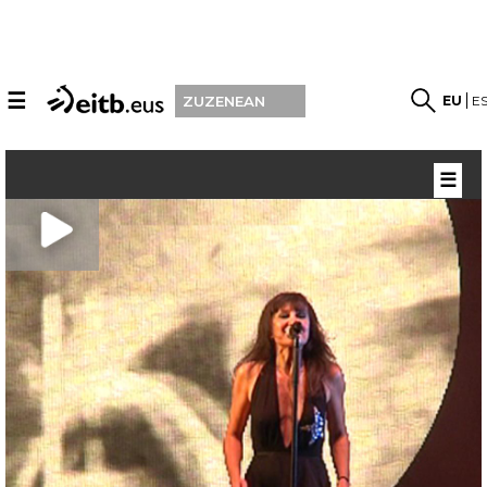
☰
EU
E
ZUZENEAN
☰