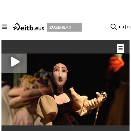
☰
EU
E
ZUZENEAN
☰