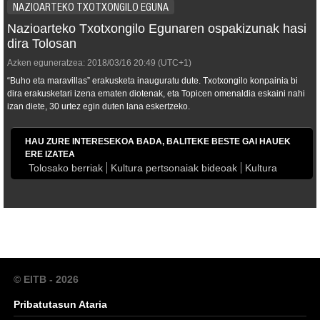
NAZIOARTEKO TXOTXONGILO EGUNA
Nazioarteko Txotxongilo Egunaren ospakizunak hasi
dira Tolosan
Azken eguneratzea:
2018/03/16
20:49
(UTC+1)
“Buho eta maravillas” erakusketa inauguratu dute. Txotxongilo konpainia bi
dira erakusketari izena ematen diotenak, eta Topicen omenaldia eskaini nahi
izan diete, 30 urtez egin duten lana eskertzeko.
HAU ZURE INTERESEKOA BADA, BALITEKE BESTE GAI HAUEK
ERE IZATEA
Tolosako berriak
Kultura pertsonaiak bideoak
Kultura
© EITB - 2026
Pribatutasun Ataria